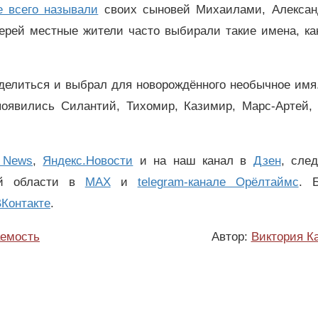
 всего называли
своих сыновей Михаилами, Алексан
рей местные жители часто выбирали такие имена, как
делиться и выбрал для новорождённого необычное имя.
появились Силантий, Тихомир, Казимир, Марс-Артей, 
 News
,
Яндекс.Новости
и на наш канал в
Дзен
, сле
ой области в
MAX
и
telegram-канале Орёлтаймс
. 
Контакте
.
емость
Автор:
Виктория К