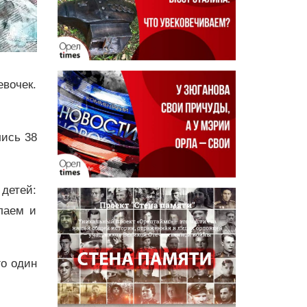
евочек.
лись 38
 детей:
лаем и
о один