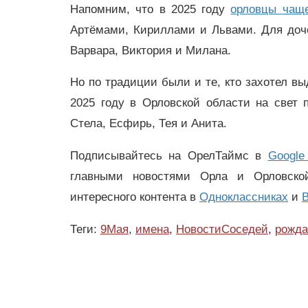
Напомним, что в 2025 году
орловцы чаще
Артёмами, Кириллами и Львами. Для доче
Варвара, Виктория и Милана.
Но по традиции были и те, кто захотел вы
2025 году в Орловской области на свет 
Стела, Есфирь, Тея и Анита.
Подписывайтесь на ОрелТаймс в
Google
главными новостями Орла и Орловск
интересного контента в
Одноклассниках
и
В
Теги:
9Мая
,
имена
,
НовостиСоседей
,
рожда