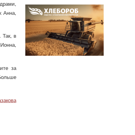
драми,
 Анна,
 Так, в
Ионна,
дите за
Больше
азакова