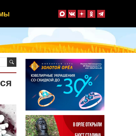
ММЫ
лся