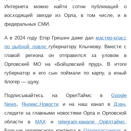
Интернета можно найти сотни публикаций о
восходящей звезде из Орла, в том числе, и в
федеральных СМИ.
А в 2024 году Егор Гришин даже дал
мастер-класс
по рыбной ловле
губернатору Клычкову. Вместе с
главой региона он отправился за уловом в
Орловский МО на «Бойцовский пруд». В итоге
губернатор и его сын поймали по карпу, а юный
блогер — щуку.
Подписывайтесь на ОрелТаймс в
Google
News
,
Яндекс.Новости
и на наш канал в
Дзен
,
следите за главными новостями Орла и Орловской
области в
MAX
и
telegram-канале Орёлтаймс
.
Больше интересного контента в
Одноклассниках
и