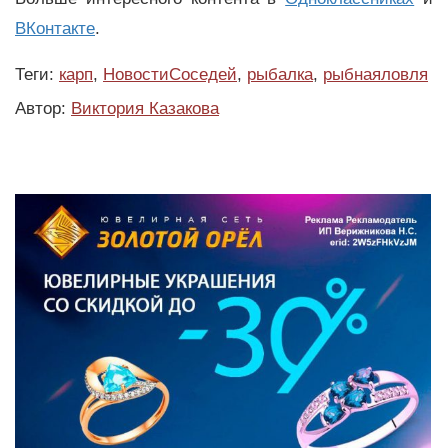
ВКонтакте
.
Теги:
карп
,
НовостиСоседей
,
рыбалка
,
рыбнаяловля
Автор:
Виктория Казакова