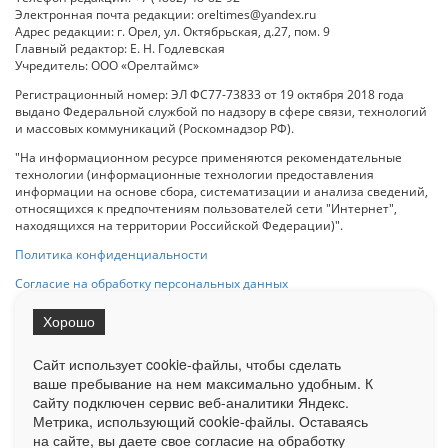
Электронная почта редакции: oreltimes@yandex.ru
Адрес редакции: г. Орел, ул. Октябрьская, д.27, пом. 9
Главный редактор: Е. Н. Годлевская
Учредитель: ООО «Орелтаймс»
Регистрационный номер: ЭЛ ФС77-73833 от 19 октября 2018 года
выдано Федеральной службой по надзору в сфере связи, технологий
и массовых коммуникаций (Роскомнадзор РФ).
"На информационном ресурсе применяются рекомендательные
технологии (информационные технологии предоставления
информации на основе сбора, систематизации и анализа сведений,
относящихся к предпочтениям пользователей сети "Интернет",
находящихся на территории Российской Федерации)".
Политика конфиденциальности
Согласие на обработку персональных данных
Хорошо
При использовании любого материала с данного сайта гипер-ссылка
на Сетевое издание «ОрелТаймс» обязательна.
Сайт использует cookie-файлы, чтобы сделать
ваше пребывание на нем максимально удобным. К
cайту подключен сервис веб-аналитики Яндекс.
Ограниченная статистика посещаемости доступна на сайте
Метрика, использующий cookie-файлы. Оставаясь
Liveinternet.ru
. Подробная статистика для рекламодателей по запросу
на сайте, вы даете свое согласие на обработку
у менеджера.