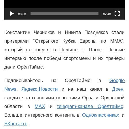
00:00
02:40
Константин Черников и Никита Поздняков стали
призерами “Открытого Кубка Европы по ММА”,
который состоялся в Польше, г. Плоцк. Первые
интервью после победы спортсмены и их тренеры
дали ОрёлТаймс.
Подписывайтесь на ОрелТаймс в
Google
News
,
Яндекс.Новости
и на наш канал в
Дзен
,
следите за главными новостями Орла и Орловской
области в
MAX
и
telegram-канале Орёлтаймс
.
Больше интересного контента в
Одноклассниках
и
ВКонтакте
.