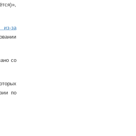
ётся)»,
е
из-за
овании
зано со
оторых
зии по