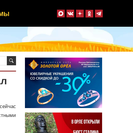
ММЫ
ал
 сейчас
стными