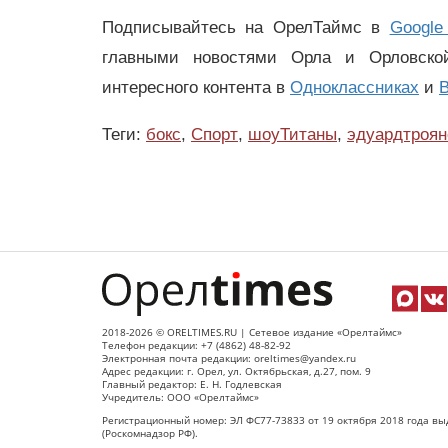
Подписывайтесь на ОрелТаймс в
Google
главными новостями Орла и Орловск
интересного контента в
Одноклассниках
и
В
Теги:
бокс
,
Спорт
,
шоуТитаны
,
эдуардтроян
2018-2026 © ORELTIMES.RU | Сетевое издание «Орелтаймс»
Телефон редакции: +7 (4862) 48-82-92
Электронная почта редакции: oreltimes@yandex.ru
Адрес редакции: г. Орел, ул. Октябрьская, д.27, пом. 9
Главный редактор: Е. Н. Годлевская
Учредитель: ООО «Орелтаймс»
Регистрационный номер: ЭЛ ФС77-73833 от 19 октября 2018 года вы
(Роскомнадзор РФ).