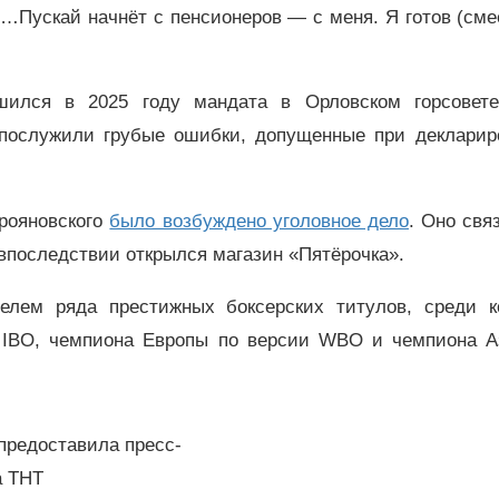
?…Пускай начнёт с пенсионеров — с меня. Я готов (сме
шился в 2025 году мандата в Орловском горсовет
ослужили грубые ошибки, допущенные при декларир
Трояновского
было возбуждено уголовное дело
. Оно свя
 впоследствии открылся магазин «Пятёрочка».
елем ряда престижных боксерских титулов, среди к
 IBO, чемпиона Европы по версии WBO и чемпиона А
редоставила пресс-
а ТНТ