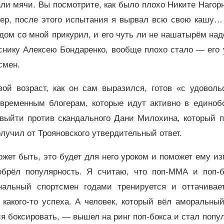
ли мячи. Вы посмотрите, как было плохо Никите Нагор
мер, после этого испытания я вырвал всю свою кашу…
рядом со мной прикурил, и его чуть ли не нашатырём на
еснику Алексею Бондаренко, вообще плохо стало — его
смен.
вой возраст, как он сам выразился, готов «с удовол
овременным блогерам, которые идут активно в единобо
 выйти против скандального Дани Милохина, который п
олучил от Трояновского утвердительный ответ.
жет быть, это будет для него уроком и поможет ему и
обрёл популярность. Я считаю, что поп-ММА и поп-б
нальный спортсмен годами тренируется и оттачивае
 какого-то успеха. А человек, который вёл аморальны
ся боксировать, — вышел на ринг поп-бокса и стал поп