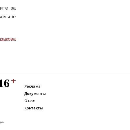
дите за
Больше
азакова
Реклама
Документы
О нас
Контакты
ций