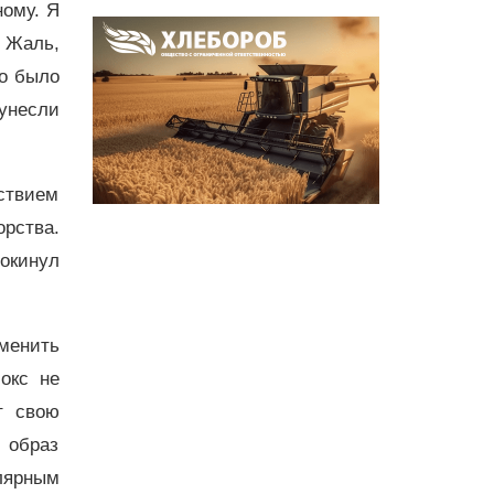
ному. Я
 Жаль,
до было
 унесли
ьствием
рства.
окинул
зменить
окс не
т свою
й образ
улярным