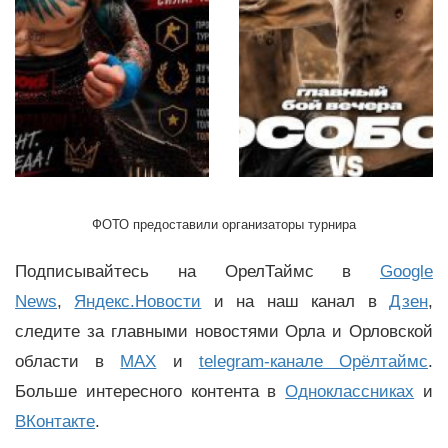
ФОТО предоставили организаторы турнира
Подписывайтесь на ОрелТаймс в
Google
News
,
Яндекс.Новости
и на наш канал в
Дзен
,
следите за главными новостями Орла и Орловской
области в
MAX
и
telegram-канале Орёлтаймс
.
Больше интересного контента в
Одноклассниках
и
ВКонтакте
.