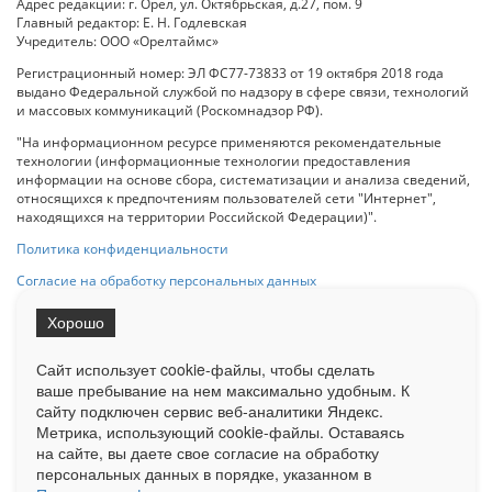
Адрес редакции: г. Орел, ул. Октябрьская, д.27, пом. 9
Главный редактор: Е. Н. Годлевская
Учредитель: ООО «Орелтаймс»
Регистрационный номер: ЭЛ ФС77-73833 от 19 октября 2018 года
выдано Федеральной службой по надзору в сфере связи, технологий
и массовых коммуникаций (Роскомнадзор РФ).
"На информационном ресурсе применяются рекомендательные
технологии (информационные технологии предоставления
информации на основе сбора, систематизации и анализа сведений,
относящихся к предпочтениям пользователей сети "Интернет",
находящихся на территории Российской Федерации)".
Политика конфиденциальности
Согласие на обработку персональных данных
Хорошо
При использовании любого материала с данного сайта гипер-ссылка
на Сетевое издание «ОрелТаймс» обязательна.
Сайт использует cookie-файлы, чтобы сделать
ваше пребывание на нем максимально удобным. К
cайту подключен сервис веб-аналитики Яндекс.
Ограниченная статистика посещаемости доступна на сайте
Метрика, использующий cookie-файлы. Оставаясь
Liveinternet.ru
. Подробная статистика для рекламодателей по запросу
на сайте, вы даете свое согласие на обработку
у менеджера.
персональных данных в порядке, указанном в