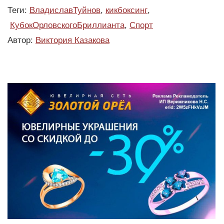
Теги:
ВладиславТуйнов
,
кикбоксинг
,
КубокОрловскогоБриллианта
,
Спорт
Автор:
Виктория Казакова