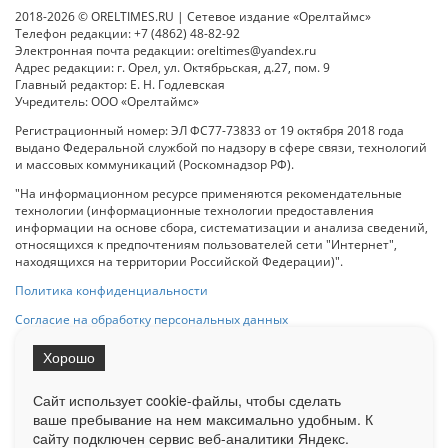
2018-2026 © ORELTIMES.RU | Сетевое издание «Орелтаймс»
Телефон редакции: +7 (4862) 48-82-92
Электронная почта редакции: oreltimes@yandex.ru
Адрес редакции: г. Орел, ул. Октябрьская, д.27, пом. 9
Главный редактор: Е. Н. Годлевская
Учредитель: ООО «Орелтаймс»
Регистрационный номер: ЭЛ ФС77-73833 от 19 октября 2018 года
выдано Федеральной службой по надзору в сфере связи, технологий
и массовых коммуникаций (Роскомнадзор РФ).
"На информационном ресурсе применяются рекомендательные
технологии (информационные технологии предоставления
информации на основе сбора, систематизации и анализа сведений,
относящихся к предпочтениям пользователей сети "Интернет",
находящихся на территории Российской Федерации)".
Политика конфиденциальности
Согласие на обработку персональных данных
Хорошо
При использовании любого материала с данного сайта гипер-ссылка
на Сетевое издание «ОрелТаймс» обязательна.
Сайт использует cookie-файлы, чтобы сделать
ваше пребывание на нем максимально удобным. К
cайту подключен сервис веб-аналитики Яндекс.
Ограниченная статистика посещаемости доступна на сайте