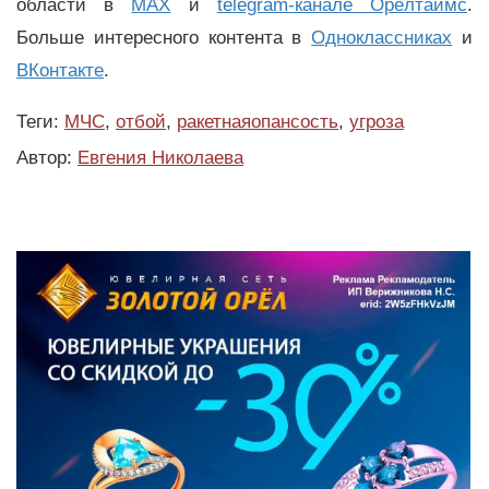
области в
MAX
и
telegram-канале Орёлтаймс
.
Больше интересного контента в
Одноклассниках
и
ВКонтакте
.
Теги:
МЧС
,
отбой
,
ракетнаяопансость
,
угроза
Автор:
Евгения Николаева