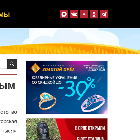
ММЫ
вым
сто во
орская
 тысяч