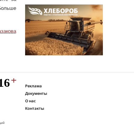
Больше
азакова
Реклама
Документы
О нас
Контакты
ций