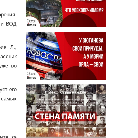
орения,
 и ВОД
ия Л.,
ассник
уже во
ет его
 самых
дите за