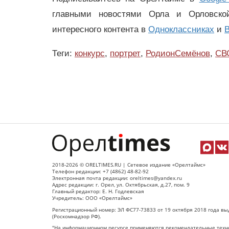
главными новостями Орла и Орловск
интересного контента в
Одноклассниках
и
В
Теги:
конкурс
,
портрет
,
РодионСемёнов
,
СВ
2018-2026 © ORELTIMES.RU | Сетевое издание «Орелтаймс»
Телефон редакции: +7 (4862) 48-82-92
Электронная почта редакции: oreltimes@yandex.ru
Адрес редакции: г. Орел, ул. Октябрьская, д.27, пом. 9
Главный редактор: Е. Н. Годлевская
Учредитель: ООО «Орелтаймс»
Регистрационный номер: ЭЛ ФС77-73833 от 19 октября 2018 года вы
(Роскомнадзор РФ).
"На информационном ресурсе применяются рекомендательные техно