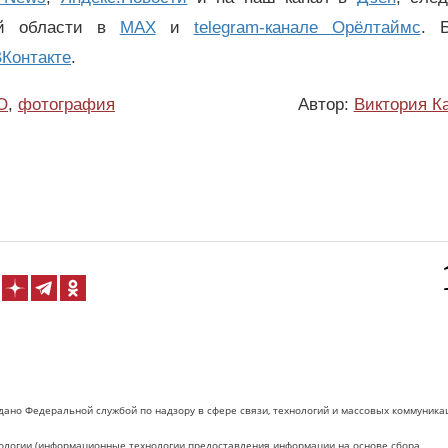
ой области в
MAX
и
telegram-канале Орёлтаймс
. 
Контакте
.
О
,
фотография
Автор:
Виктория К
дано Федеральной службой по надзору в сфере связи, технологий и массовых коммуника
логии (информационные технологии предоставления информации на основе сбора,