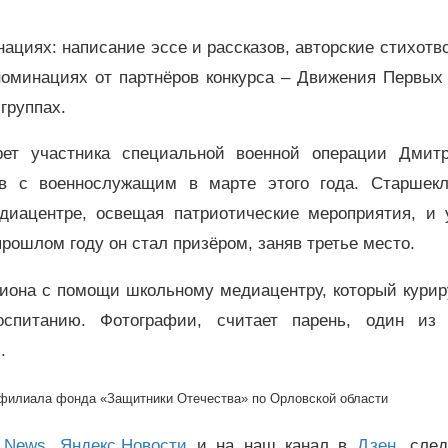
циях: написание эссе и рассказов, авторские стихотв
 номинациях от партнёров конкурса – Движения Первых
группах.
ет участника специальной военной операции Дмитр
в с военнослужащим в марте этого года. Старшекл
иацентре, освещая патриотические мероприятия, и 
прошлом году он стал призёром, заняв третье место.
иона с помощи школьному медиацентру, который куриру
спитанию. Фотографии, считает парень, один из
.
филиала фонда «Защитники Отечества» по Орловской области
 News
,
Яндекс.Новости
и на наш канал в
Дзен
, сле