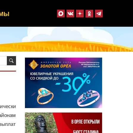
ММЫ
ически
айонам
выплат