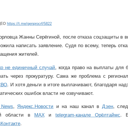
ДЕО
https://t.me/genprocrf/5822
 орловца Жанны Серёгиной, после отказа соцзащиты в 
ожила написать заявление. Судя по всему, теперь отк
ращения жителей.
ко не единичный случай
, когда право на выплаты для 
вать через прокуратуру. Сама же проблема с региона
СВО
. И хотя деньги в итоге выплачивают, благодаря на
ратических ошибок власти не озвучивают.
 News
,
Яндекс.Новости
и на наш канал в
Дзен
, сле
ой области в
MAX
и
telegram-канале Орёлтаймс
. 
Контакте
.