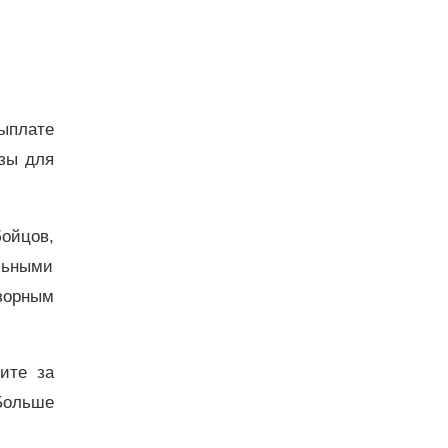
выплате
азы для
бойцов,
льными
дзорным
дите за
Больше