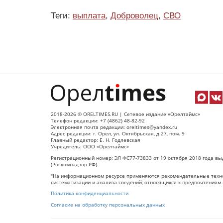
Теги:
выплата
,
Доброволец
,
СВО
2018-2026 © ORELTIMES.RU | Сетевое издание «Орелтаймс»
Телефон редакции: +7 (4862) 48-82-92
Электронная почта редакции: oreltimes@yandex.ru
Адрес редакции: г. Орел, ул. Октябрьская, д.27, пом. 9
Главный редактор: Е. Н. Годлевская
Учредитель: ООО «Орелтаймс»
Регистрационный номер: ЭЛ ФС77-73833 от 19 октября 2018 года вы
(Роскомнадзор РФ).
"На информационном ресурсе применяются рекомендательные техно
систематизации и анализа сведений, относящихся к предпочтениям 
Политика конфиденциальности
Согласие на обработку персональных данных