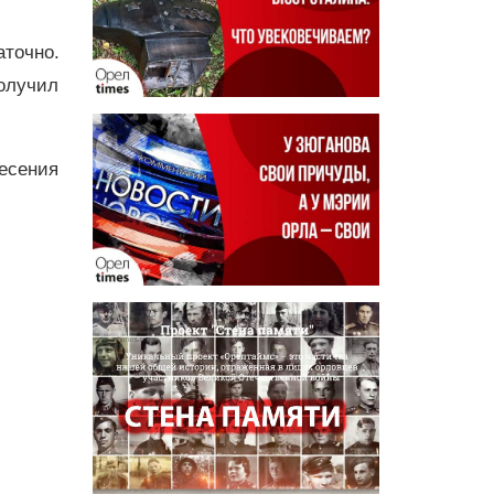
аточно.
олучил
есения