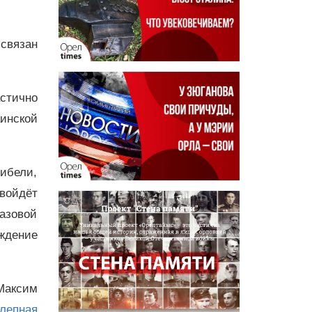
 связан
стично
инской
гибели,
 войдёт
газовой
ождение
 Максим
лепная