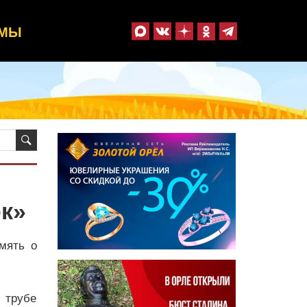
ММЫ
к»
мять о
 трубе