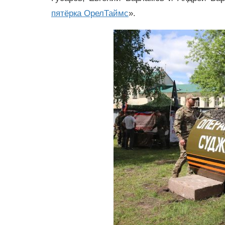
пятёрка ОрелТаймс
».