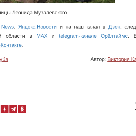
ицы Леонида Музалевского
 News
,
Яндекс.Новости
и на наш канал в
Дзен
, сле
ой области в
MAX
и
telegram-канале Орёлтаймс
. 
Контакте
.
уба
Автор:
Виктория К