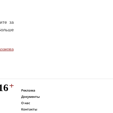
дите за
Больше
азакова
Реклама
Документы
О нас
Контакты