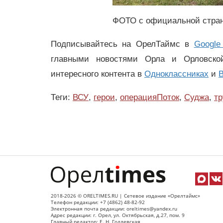
ФОТО с официальной стран
Подписывайтесь на ОрелТаймс в
Google
главными новостями Орла и Орловск
интересного контента в
Одноклассниках
и
В
Теги:
ВСУ
,
герои
,
операцияПоток
,
Суджа
,
тр
2018-2026 © ORELTIMES.RU | Сетевое издание «Орелтаймс»
Телефон редакции: +7 (4862) 48-82-92
Электронная почта редакции: oreltimes@yandex.ru
Адрес редакции: г. Орел, ул. Октябрьская, д.27, пом. 9
Главный редактор: Е. Н. Годлевская