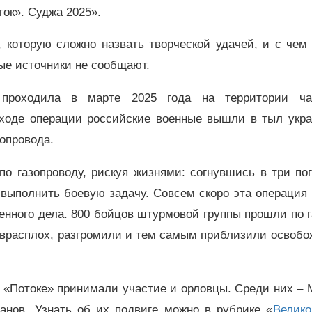
ок». Суджа 2025».
 которую сложно назвать творческой удачей, и с чем
ые источники не сообщают.
 проходила в марте 2025 года на территории ча
 ходе операции российские военные вышли в тыл укра
зопровода.
о газопроводу, рискуя жизнями: согнувшись в три по
выполнить боевую задачу. Совсем скоро эта операция
енного дела. 800 бойцов штурмовой группы прошли по 
о врасплох, разгромили и тем самым приблизили освоб
в «Потоке» принимали участие и орловцы. Среди них –
анов. Узнать об их подвиге можно в рубрике «
Велико