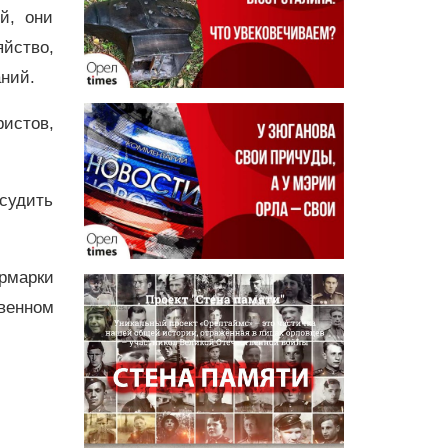
й, они
йство,
аний.
истов,
судить
рмарки
венном