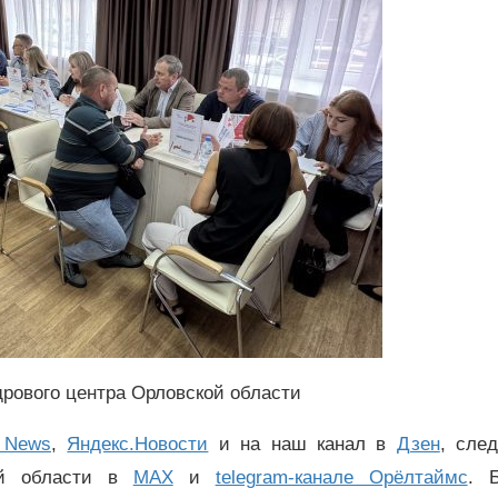
дрового центра Орловской области
 News
,
Яндекс.Новости
и на наш канал в
Дзен
, сле
ой области в
MAX
и
telegram-канале Орёлтаймс
. 