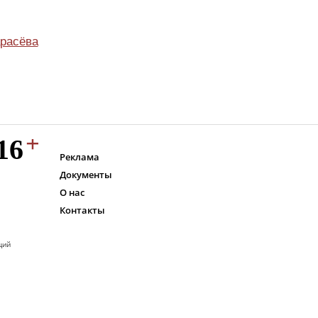
расёва
Реклама
Документы
О нас
Контакты
ций