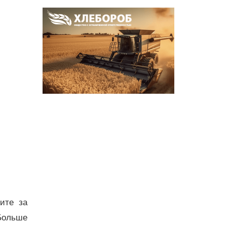
дите за
Больше