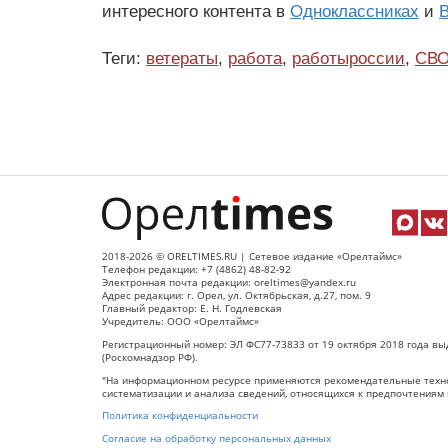
интересного контента в
Одноклассниках
и
В
Теги:
ветераты
,
работа
,
работыроссии
,
СВ
2018-2026 © ORELTIMES.RU | Сетевое издание «Орелтаймс»
Телефон редакции: +7 (4862) 48-82-92
Электронная почта редакции: oreltimes@yandex.ru
Адрес редакции: г. Орел, ул. Октябрьская, д.27, пом. 9
Главный редактор: Е. Н. Годлевская
Учредитель: ООО «Орелтаймс»
Регистрационный номер: ЭЛ ФС77-73833 от 19 октября 2018 года вы
(Роскомнадзор РФ).
"На информационном ресурсе применяются рекомендательные техно
систематизации и анализа сведений, относящихся к предпочтениям 
Политика конфиденциальности
Согласие на обработку персональных данных