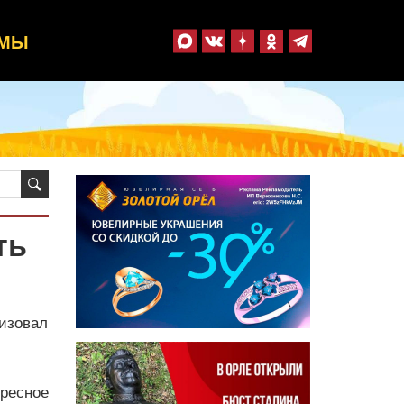
ММЫ
ть
изовал
ресное