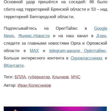
Основной удар пришёлся на соседей: 86 было
сбито над территорией Брянской области и 53 – над
территорией Белгородской области.
Подписывайтесь на ОрелТаймс в
Google
News
,
Яндекс.Новости
и на наш канал в
Дзен
,
следите за главными новостями Орла и Орловской
области в
MAX
и
telegram-канале Орёлтаймс
.
Больше интересного контента в
Одноклассниках
и
ВКонтакте
.
Теги:
БПЛА
,
губернатор
,
Клычков
,
МЧС
Автор:
Иван Колесников