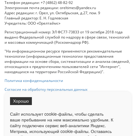
Телефон редакции: +7 (4862) 48-82-92
Электронная почта редакции: oreltimes@yandex.ru
Адрес редакции: г. Орел, ул. Октябрьская, д.27, пом. 9
Главный редактор: Е. Н. Годлевская
Учредитель: ООО «Орелтаймс»
Регистрационный номер: ЭЛ ФС77-73833 от 19 октября 2018 года
выдано Федеральной службой по надзору в сфере связи, технологий
и массовых коммуникаций (Роскомнадзор РФ).
"На информационном ресурсе применяются рекомендательные
технологии (информационные технологии предоставления
информации на основе сбора, систематизации и анализа сведений,
относящихся к предпочтениям пользователей сети "Интернет",
находящихся на территории Российской Федерации)".
Политика конфиденциальности
Согласие на обработку персональных данных
Хорошо
При использовании любого материала с данного сайта гипер-ссылка
на Сетевое издание «ОрелТаймс» обязательна.
Сайт использует cookie-файлы, чтобы сделать
ваше пребывание на нем максимально удобным. К
cайту подключен сервис веб-аналитики Яндекс.
Ограниченная статистика посещаемости доступна на сайте
Метрика, использующий cookie-файлы. Оставаясь
Liveinternet.ru
. Подробная статистика для рекламодателей по запросу