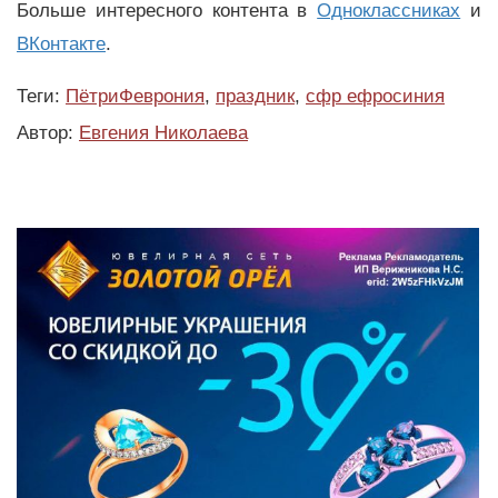
Больше интересного контента в
Одноклассниках
и
ВКонтакте
.
Теги:
ПётриФеврония
,
праздник
,
сфр ефросиния
Автор:
Евгения Николаева