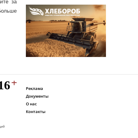
дите за
Больше
Реклама
Документы
О нас
Контакты
ций