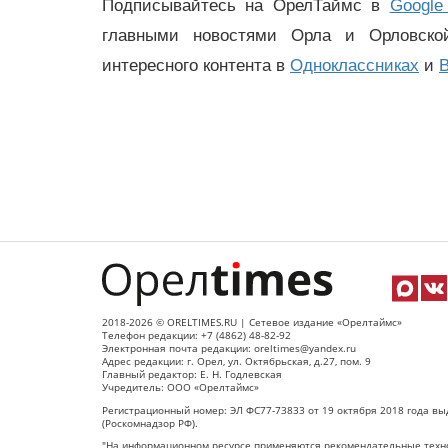
Подписывайтесь на ОрелТаймс в
Google
главными новостями Орла и Орловск
интересного контента в
Одноклассниках
и
В
2018-2026 © ORELTIMES.RU | Сетевое издание «Орелтаймс»
Телефон редакции: +7 (4862) 48-82-92
Электронная почта редакции: oreltimes@yandex.ru
Адрес редакции: г. Орел, ул. Октябрьская, д.27, пом. 9
Главный редактор: Е. Н. Годлевская
Учредитель: ООО «Орелтаймс»
Регистрационный номер: ЭЛ ФС77-73833 от 19 октября 2018 года вы
(Роскомнадзор РФ).
"На информационном ресурсе применяются рекомендательные техно