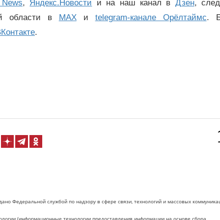
 News
,
Яндекс.Новости
и на наш канал в
Дзен
, сле
ой области в
MAX
и
telegram-канале Орёлтаймс
. 
Контакте
.
дано Федеральной службой по надзору в сфере связи, технологий и массовых коммуника
логии (информационные технологии предоставления информации на основе сбора,