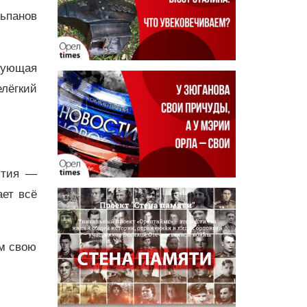
ьпанов
ебующая
елёгкий
ятия —
ает всё
ом свою