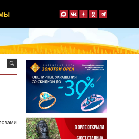
ММЫ
ловами