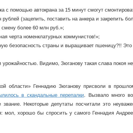
ка с помощью автокрана за 15 минут смогут смонтирова
 рублей (зацепить, поставить на анкера и закрепить бо
в смену более 60 млн руб.»;
ая черта номенклатурных коммунистов!»;
ую безопасность страны и выращивает пшеницу?!! Это 
 урожайностью. Видимо, Зюганову такая слава покоя не
кой области» Геннадию Зюганову присволи в прошлом
лилось в скандальные перепалки
. Вызвало много во
е звание. Некоторые депутаты посчитали это неуваже
я: мол, хорошо бы спросить у самого Геннадия Андрее