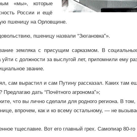
ным «мы», которые
сность России и ещё
ную пшеницу на Орловщине.
довольствию, пшеницу назвали “Зюгановка”».
вание земляка с присущим сарказмом. В социальных
 уйти с должности за выслугой лет, припомнили ему ра
циальное звание.
еял, сам вырастил и сам Путину рассказал. Каких там е
? Предлагаю дать “Почётного агронома”»;
те, что вы лично сделали для родного региона. В том,
нице, впрочем, как и ко всему остальному, — не вызыва
енное тщеславие. Вот его главный грех. Самопиар 80-го