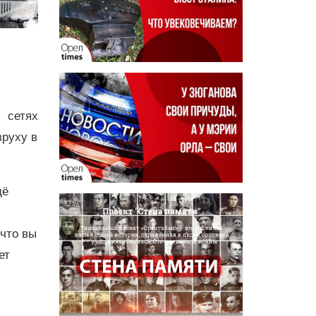
 сетях
зруху в
щё
 что вы
ет