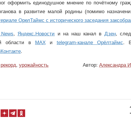
смог оформить единодушное мнение по почётному граж
Зюганова в развитие малой родины (помимо назначени
ериале ОрелТаймс с исторического заседания заксобра
 News
,
Яндекс.Новости
и на наш канал в
Дзен
, сле
ой области в
MAX
и
telegram-канале Орёлтаймс
. 
Контакте
.
рекорд
,
урожайность
Автор:
Александра И