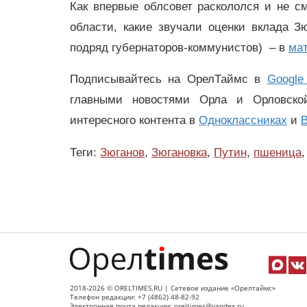
Как впервые облсовет раскололся и не 
области, какие звучали оценки вклада 
подряд губернаторов-коммунистов) – в
мат
Подписывайтесь на ОрелТаймс в
Google
главными новостями Орла и Орловск
интересного контента в
Одноклассниках
и
В
Теги:
Зюганов
,
Зюгановка
,
Путин
,
пшеница
,
2018-2026 © ORELTIMES.RU | Сетевое издание «Орелтаймс»
Телефон редакции: +7 (4862) 48-82-92
Электронная почта редакции: oreltimes@yandex.ru