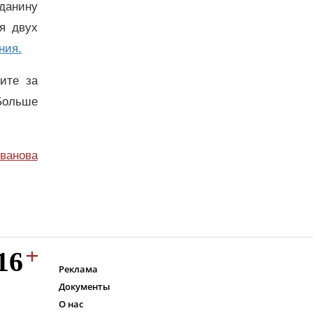
данину
я двух
ния.
дите за
Больше
ванова
Реклама
Документы
О нас