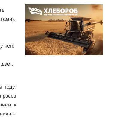
ть
лтами),
у него
 даёт.
 году.
просов
нием к
вича –