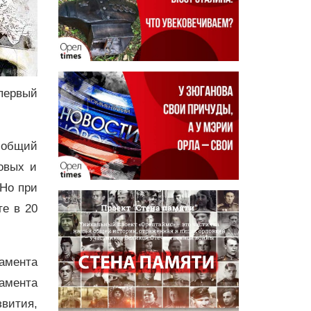
первый
а общий
овых и
 Но при
те в 20
амента
амента
вития,