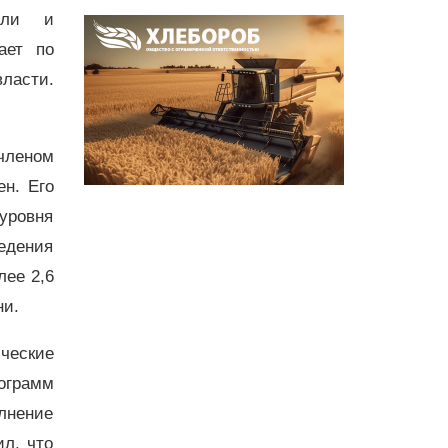
овли и
ает по
ласти.
 членом
ен. Его
уровня
ведения
лее 2,6
ни.
ческие
ограмм
лнение
л, что