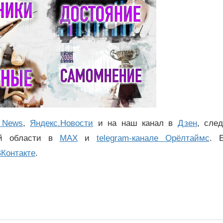
 News
,
Яндекс.Новости
и на наш канал в
Дзен
, сле
ой области в
MAX
и
telegram-канале Орёлтаймс
. 
Контакте
.