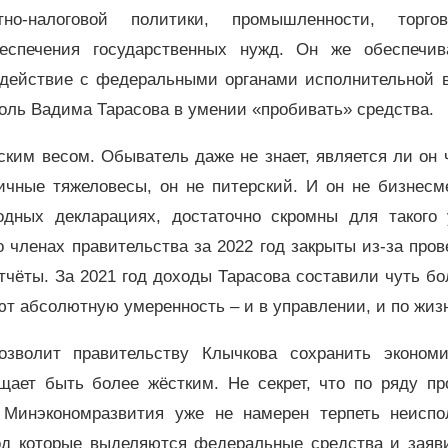
тно-налоговой политики, промышленности, торг
беспечения государственных нужд. Он же обеспечив
одействие с федеральными органами исполнительной в
оль Вадима Тарасова в умении «пробивать» средства.
ским весом. Обыватель даже не знает, является ли он
ичные тяжеловесы, он не питерский. И он не бизнесм
одных декларациях, достаточно скромны для такого 
о членах правительства за 2022 год закрыты из-за про
ёты. За 2021 год доходы Тарасова составили чуть бо
ают абсолютную умеренность – и в управлении, и по жиз
озволит правительству Клычкова сохранить экономи
щает быть более жёстким. Не секрет, что по ряду пр
 Минэкономразвития уже не намерен терпеть неиспо
под которые выделяются федеральные средства и заяви