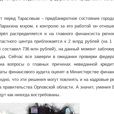
ит перед Тарасовым – предбанкротное состояние город
Парахина мэром, к контролю за его работой он отнош
рёл распределяется и на главного финансиста регион
ластного центра приближается к 2 млрд рублей (на 1
й составил 736 млн рублей), на данный момент заблок
ода. Сейчас все замерли в ожидании проверки федера
 на вопросы о главных причинах невиданной кредит
таты финансового аудита оценят в Министерстве фина
дно, что эти решения могут повлиять и на кадровые 
ка правительства Орловской области. А значит, умения
дут как никогда востребованы.