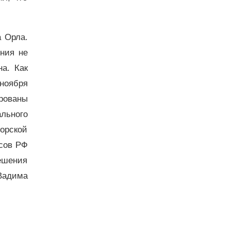
а Орла.
ения не
а. Как
 ноября
ированы
льного
орской
нсов РФ
решения
 Вадима