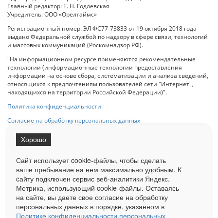
Главный редактор: Е. Н. Годлевская
Учредитель: ООО «Орелтаймс»
Регистрационный номер: ЭЛ ФС77-73833 от 19 октября 2018 года
выдано Федеральной службой по надзору в сфере связи, технологий
и массовых коммуникаций (Роскомнадзор РФ).
"На информационном ресурсе применяются рекомендательные
технологии (информационные технологии предоставления
информации на основе сбора, систематизации и анализа сведений,
относящихся к предпочтениям пользователей сети "Интернет",
находящихся на территории Российской Федерации)".
Политика конфиденциальности
Согласие на обработку персональных данных
Хорошо
При использовании любого материала с данного сайта гипер-ссылка
на Сетевое издание «ОрелТаймс» обязательна.
Сайт использует cookie-файлы, чтобы сделать
ваше пребывание на нем максимально удобным. К
cайту подключен сервис веб-аналитики Яндекс.
Ограниченная статистика посещаемости доступна на сайте
Метрика, использующий cookie-файлы. Оставаясь
Liveinternet.ru
. Подробная статистика для рекламодателей по запросу
у менеджера.
на сайте, вы даете свое согласие на обработку
персональных данных в порядке, указанном в
Реклама
Документы
О нас
Контакты
Политике конфиденциальности персональных