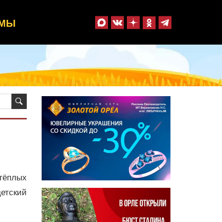
ММЫ
тёплых
детский