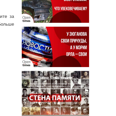
дите за
Больше