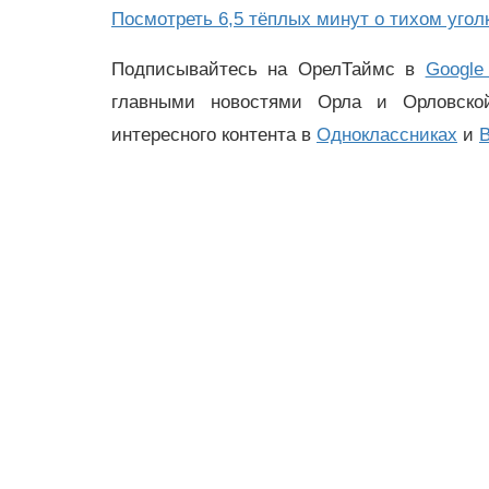
Посмотреть 6,5 тёплых минут о тихом уго
Подписывайтесь на ОрелТаймс в
Google
главными новостями Орла и Орловск
интересного контента в
Одноклассниках
и
В