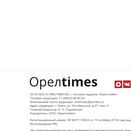
2018-2026 © ORELTIMES.RU | Сетевое издание «Орелтаймс»
Телефон редакции: +7 (4862) 48-82-92
Электронная почта редакции: oreltimes@yandex.ru
Адрес редакции: г. Орел, ул. Октябрьская, д.27, пом. 9
Главный редактор: Е. Н. Годлевская
Учредитель: ООО «Орелтаймс»
Регистрационный номер: ЭЛ ФС77-73833 от 19 октября 2018 года вы
(Роскомнадзор РФ).
"На информационном ресурсе применяются рекомендательные техно