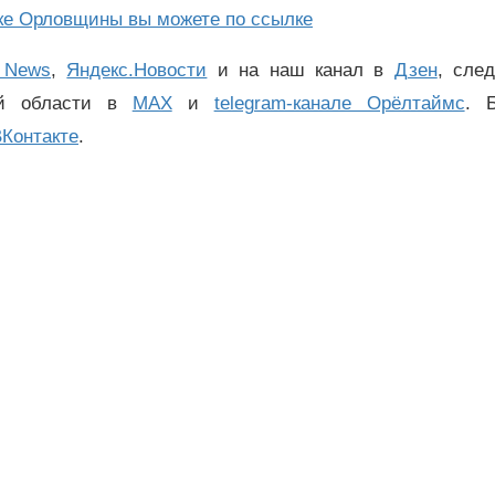
лке Орловщины вы можете по ссылке
 News
,
Яндекс.Новости
и на наш канал в
Дзен
, сле
ой области в
MAX
и
telegram-канале Орёлтаймс
. 
Контакте
.