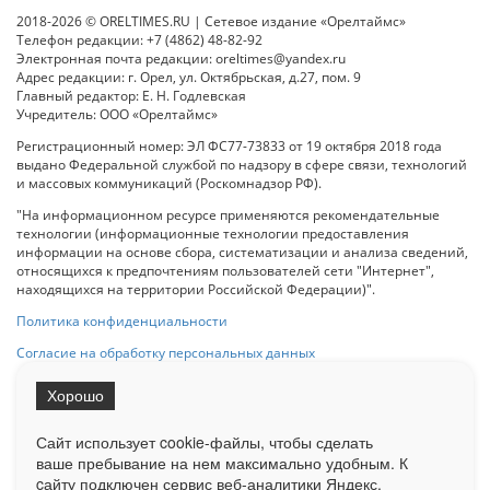
2018-2026 © ORELTIMES.RU | Сетевое издание «Орелтаймс»
Телефон редакции: +7 (4862) 48-82-92
Электронная почта редакции: oreltimes@yandex.ru
Адрес редакции: г. Орел, ул. Октябрьская, д.27, пом. 9
Главный редактор: Е. Н. Годлевская
Учредитель: ООО «Орелтаймс»
Регистрационный номер: ЭЛ ФС77-73833 от 19 октября 2018 года
выдано Федеральной службой по надзору в сфере связи, технологий
и массовых коммуникаций (Роскомнадзор РФ).
"На информационном ресурсе применяются рекомендательные
технологии (информационные технологии предоставления
информации на основе сбора, систематизации и анализа сведений,
относящихся к предпочтениям пользователей сети "Интернет",
находящихся на территории Российской Федерации)".
Политика конфиденциальности
Согласие на обработку персональных данных
Хорошо
При использовании любого материала с данного сайта гипер-ссылка
на Сетевое издание «ОрелТаймс» обязательна.
Сайт использует cookie-файлы, чтобы сделать
ваше пребывание на нем максимально удобным. К
cайту подключен сервис веб-аналитики Яндекс.
Ограниченная статистика посещаемости доступна на сайте