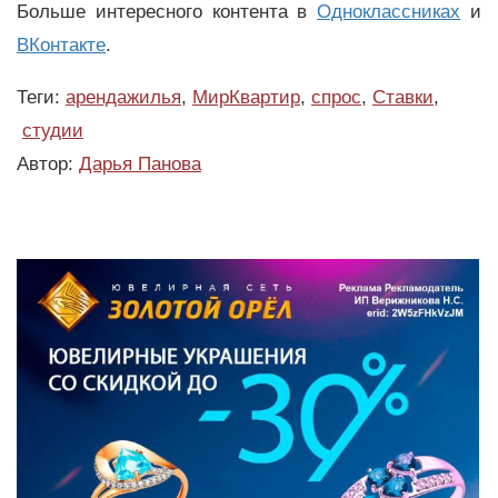
Больше интересного контента в
Одноклассниках
и
ВКонтакте
.
Теги:
арендажилья
,
МирКвартир
,
спрос
,
Ставки
,
студии
Автор:
Дарья Панова