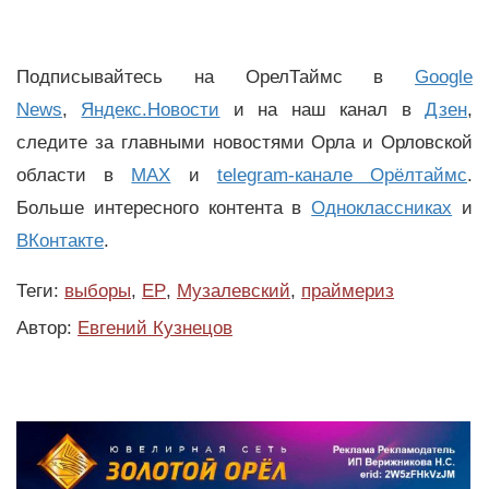
Подписывайтесь на ОрелТаймс в
Google
News
,
Яндекс.Новости
и на наш канал в
Дзен
,
следите за главными новостями Орла и Орловской
области в
MAX
и
telegram-канале Орёлтаймс
.
Больше интересного контента в
Одноклассниках
и
ВКонтакте
.
Теги:
выборы
,
ЕР
,
Музалевский
,
праймериз
Автор:
Евгений Кузнецов