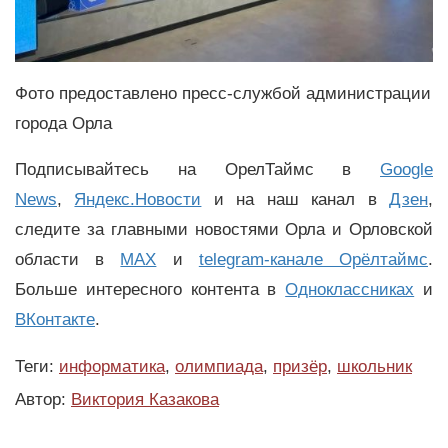
Фото предоставлено пресс-службой администрации
города Орла
Подписывайтесь на ОрелТаймс в
Google
News
,
Яндекс.Новости
и на наш канал в
Дзен
,
следите за главными новостями Орла и Орловской
области в
MAX
и
telegram-канале Орёлтаймс
.
Больше интересного контента в
Одноклассниках
и
ВКонтакте
.
Теги:
информатика
,
олимпиада
,
призёр
,
школьник
Автор:
Виктория Казакова