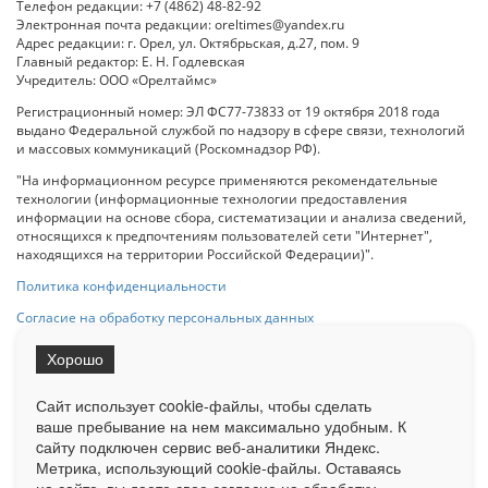
Телефон редакции: +7 (4862) 48-82-92
Электронная почта редакции: oreltimes@yandex.ru
Адрес редакции: г. Орел, ул. Октябрьская, д.27, пом. 9
Главный редактор: Е. Н. Годлевская
Учредитель: ООО «Орелтаймс»
Регистрационный номер: ЭЛ ФС77-73833 от 19 октября 2018 года
выдано Федеральной службой по надзору в сфере связи, технологий
и массовых коммуникаций (Роскомнадзор РФ).
"На информационном ресурсе применяются рекомендательные
технологии (информационные технологии предоставления
информации на основе сбора, систематизации и анализа сведений,
относящихся к предпочтениям пользователей сети "Интернет",
находящихся на территории Российской Федерации)".
Политика конфиденциальности
Согласие на обработку персональных данных
Хорошо
При использовании любого материала с данного сайта гипер-ссылка
на Сетевое издание «ОрелТаймс» обязательна.
Сайт использует cookie-файлы, чтобы сделать
ваше пребывание на нем максимально удобным. К
cайту подключен сервис веб-аналитики Яндекс.
Ограниченная статистика посещаемости доступна на сайте
Метрика, использующий cookie-файлы. Оставаясь
Liveinternet.ru
. Подробная статистика для рекламодателей по запросу
у менеджера.