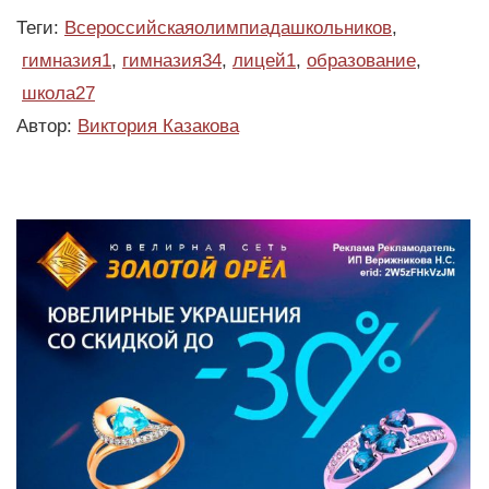
Теги:
Всероссийскаяолимпиадашкольников
,
гимназия1
,
гимназия34
,
лицей1
,
образование
,
школа27
Автор:
Виктория Казакова