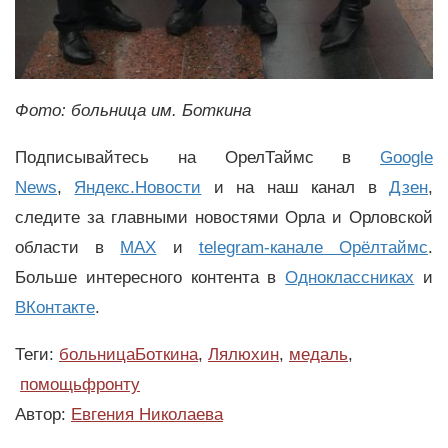
Фото: больница им. Боткина
Подписывайтесь на ОрелТаймс в
Google
News
,
Яндекс.Новости
и на наш канал в
Дзен
,
следите за главными новостями Орла и Орловской
области в
MAX
и
telegram-канале Орёлтаймс
.
Больше интересного контента в
Одноклассниках
и
ВКонтакте
.
Теги:
больницаБоткина
,
Лялюхин
,
медаль
,
помощьфронту
Автор:
Евгения Николаева