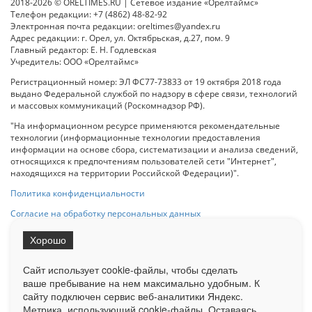
2018-2026 © ORELTIMES.RU | Сетевое издание «Орелтаймс»
Телефон редакции: +7 (4862) 48-82-92
Электронная почта редакции: oreltimes@yandex.ru
Адрес редакции: г. Орел, ул. Октябрьская, д.27, пом. 9
Главный редактор: Е. Н. Годлевская
Учредитель: ООО «Орелтаймс»
Регистрационный номер: ЭЛ ФС77-73833 от 19 октября 2018 года
выдано Федеральной службой по надзору в сфере связи, технологий
и массовых коммуникаций (Роскомнадзор РФ).
"На информационном ресурсе применяются рекомендательные
технологии (информационные технологии предоставления
информации на основе сбора, систематизации и анализа сведений,
относящихся к предпочтениям пользователей сети "Интернет",
находящихся на территории Российской Федерации)".
Политика конфиденциальности
Согласие на обработку персональных данных
Хорошо
При использовании любого материала с данного сайта гипер-ссылка
на Сетевое издание «ОрелТаймс» обязательна.
Сайт использует cookie-файлы, чтобы сделать
ваше пребывание на нем максимально удобным. К
cайту подключен сервис веб-аналитики Яндекс.
Ограниченная статистика посещаемости доступна на сайте
Метрика, использующий cookie-файлы. Оставаясь
Liveinternet.ru
. Подробная статистика для рекламодателей по запросу