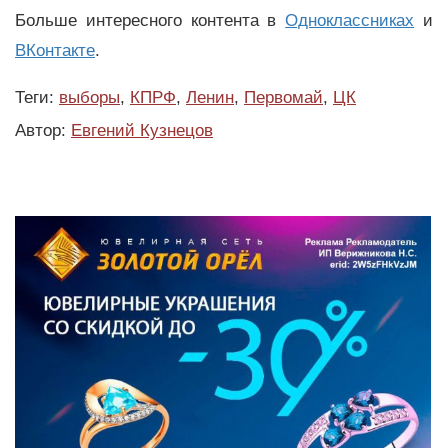
Больше интересного контента в
Одноклассниках
и
ВКонтакте
.
Теги:
выборы
,
КПРФ
,
Ленин
,
Первомай
,
ЦК
Автор:
Евгений Кузнецов