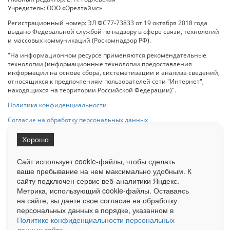
Учредитель: ООО «Орелтаймс»
Регистрационный номер: ЭЛ ФС77-73833 от 19 октября 2018 года
выдано Федеральной службой по надзору в сфере связи, технологий
и массовых коммуникаций (Роскомнадзор РФ).
"На информационном ресурсе применяются рекомендательные
технологии (информационные технологии предоставления
информации на основе сбора, систематизации и анализа сведений,
относящихся к предпочтениям пользователей сети "Интернет",
находящихся на территории Российской Федерации)".
Политика конфиденциальности
Согласие на обработку персональных данных
Хорошо
При использовании любого материала с данного сайта гипер-ссылка
на Сетевое издание «ОрелТаймс» обязательна.
Сайт использует cookie-файлы, чтобы сделать
ваше пребывание на нем максимально удобным. К
cайту подключен сервис веб-аналитики Яндекс.
Ограниченная статистика посещаемости доступна на сайте
Метрика, использующий cookie-файлы. Оставаясь
Liveinternet.ru
. Подробная статистика для рекламодателей по запросу
на сайте, вы даете свое согласие на обработку
у менеджера.
персональных данных в порядке, указанном в
Реклама
Документы
О нас
Контакты
Политике конфиденциальности персональных
данных сайта