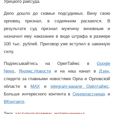
Урицкого райсуда.
Дело дошло до скамьи подсудимых. Вину свою
орловец признал, в содеянном раскаялся. В
результате суд признал мужчину виновным и
назначил ему наказание в виде штрафа в размере
100 тыс. рублей. Приговор уже вступил в законную
силу.
Подписывайтесь на ОрелТаймс в
Google
News
,
Яндекс.Новости
и на наш канал в
Дзен
,
следите за главными новостями Орла и Орловской
области в
MAX
и
telegram-канале Орёлтаймс
.
Больше интересного контента в
Одноклассниках
и
ВКонтакте
.
Теги:
заступилсязажену
,
матершинница
,