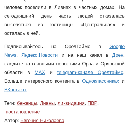
человек поселили в Ливнах в частных домах.
На
сегодняшний день часть людей отказалась
выселяться из гостиницы «Центральная» и
осталась в ней.
Подписывайтесь на ОрелТаймс в
Google
News
,
Яндекс.Новости
и на наш канал в
Дзен
,
следите за главными новостями Орла и Орловской
области в
MAX
и
telegram-канале Орёлтаймс
.
Больше интересного контента в
Одноклассниках
и
ВКонтакте
.
Теги:
беженцы
,
Ливны
,
ликвидация
,
ПВР
,
постановление
Автор:
Евгения Николаева