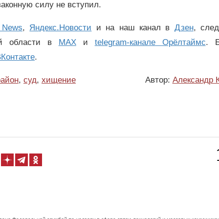
законную силу не вступил.
 News
,
Яндекс.Новости
и на наш канал в
Дзен
, сле
ой области в
MAX
и
telegram-канале Орёлтаймс
. 
Контакте
.
район
,
суд
,
хищение
Автор:
Александр 