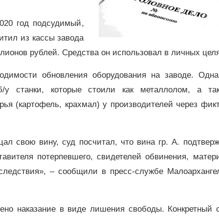
2020 год подсудимый,
итил из кассы завода
лионов рублей. Средства он использовал в личных целя
одимости обновления оборудования на заводе. Однак
б/у станки, которые стоили как металлолом, а та
рья (картофель, крахмал) у производителей через фик
л свою вину, суд посчитал, что вина гр. А. подтвер
тавителя потерпевшего, свидетелей обвинения, матер
следствия», – сообщили в пресс-службе Малоархангел
чено наказание в виде лишения свободы. Конкретный с