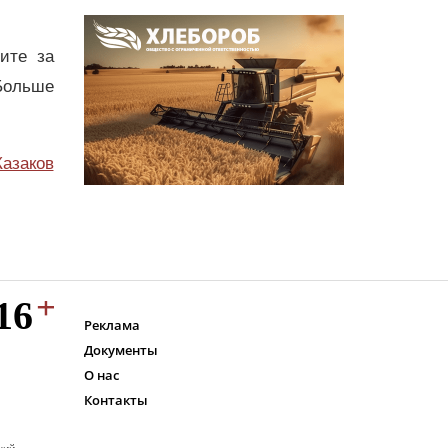
дите за
Больше
Казаков
Реклама
Документы
О нас
Контакты