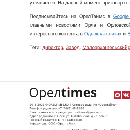
уточняется. На данный момент приговор в 
Подписывайтесь на ОрелТаймс в
Google
главными новостями Орла и Орловск
интересного контента в
Одноклассниках
и
В
Теги:
директор
,
Завод
,
Малоархангельский
2018-2026 © ORELTIMES.RU | Сетевое издание «Орелтаймс»
Телефон редакции: +7 (4862) 48-82-92
Электронная почта редакции: oreltimes@yandex.ru
Адрес редакции: г. Орел, ул. Октябрьская, д.27, пом. 9
Главный редактор: Е. Н. Годлевская
Учредитель: ООО «Орелтаймс»