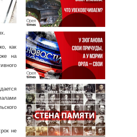
х.
о, как
кже на
тивного
ждается
иалами
ьского
рок не