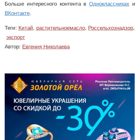
Больше интересного контента в
Одноклассниках
и
ВКонтакте
.
Теги:
Китай
,
растительноемасло
,
Россельхознадзор
,
экспорт
Автор:
Евгения Николаева