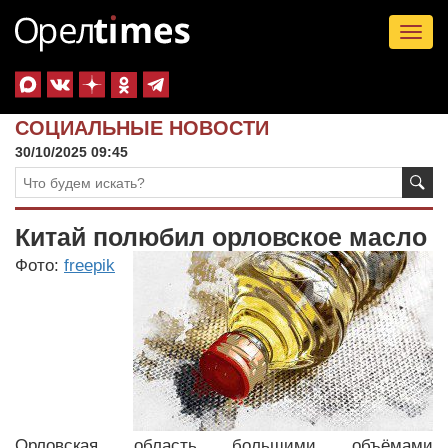
Tog
nav
СОЦИАЛЬНЫЕ НОВОСТИ
30/10/2025 09:45
Китай полюбил орловское масло
Фото:
freepik
Орловская область большими объёмами