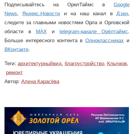
Подписывайтесь на ОрелТаймс в
Google
News
,
Яндекс.Новости
и на наш канал в
Дзен
,
следите за главными новостями Орла и Орловской
области в
MAX
и
telegram-канале Орёлтаймс
.
Больше интересного контента в
Одноклассниках
и
ВКонтакте
.
Теги:
архитектурныйвид
,
благоустройство
,
Клычков
,
ремонт
Автор:
Алина Карасёва