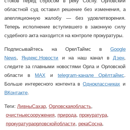
стоков перед сбросом в реку Сосну. Орловский
областной суд оставил решение без изменения, а
апелляционную жалобу — без удовлетворения.
Теперь исполнение вступившего в законную силу
судебного акта находится на контроле прокуратуры.
Подписывайтесь на ОрелТаймс в
Google
News
,
Яндекс.Новости
и на наш канал в
Дзен
,
следите за главными новостями Орла и Орловской
области в
MAX
и
telegram-канале Орёлтаймс
.
Больше интересного контента в
Одноклассниках
и
ВКонтакте
.
Теги:
ЛивныСахар
,
Орловскаяобласть
,
очистныесооружения
,
природа
,
прокуратура
,
прокуратураорловскойобласти
,
рекаСосна
,