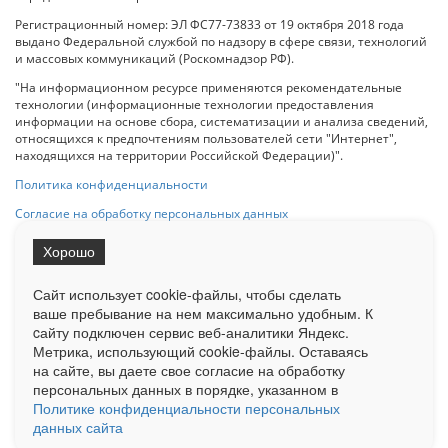
Регистрационный номер: ЭЛ ФС77-73833 от 19 октября 2018 года
выдано Федеральной службой по надзору в сфере связи, технологий
и массовых коммуникаций (Роскомнадзор РФ).
"На информационном ресурсе применяются рекомендательные
технологии (информационные технологии предоставления
информации на основе сбора, систематизации и анализа сведений,
относящихся к предпочтениям пользователей сети "Интернет",
находящихся на территории Российской Федерации)".
Политика конфиденциальности
Согласие на обработку персональных данных
Хорошо
При использовании любого материала с данного сайта гипер-ссылка
на Сетевое издание «ОрелТаймс» обязательна.
Сайт использует cookie-файлы, чтобы сделать
ваше пребывание на нем максимально удобным. К
cайту подключен сервис веб-аналитики Яндекс.
Ограниченная статистика посещаемости доступна на сайте
Метрика, использующий cookie-файлы. Оставаясь
Liveinternet.ru
. Подробная статистика для рекламодателей по запросу
на сайте, вы даете свое согласие на обработку
у менеджера.
персональных данных в порядке, указанном в
Реклама
Документы
О нас
Контакты
Политике конфиденциальности персональных
данных сайта