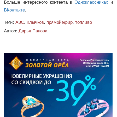
Больше интересного контента в
Одноклассниках
и
ВКонтакте
.
Теги:
АЗС
,
Клычков
,
прямойэфир
,
топливо
Автор:
Дарья Панова