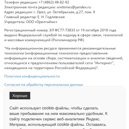
Телефон редакции: +7 (4862) 48-82-92
Электронная почта редакции: oreltimes@yandex.ru
Адрес редакции: г. Орел, ул. Октябрьская, д.27, пом. 9
Главный редактор: Е. Н. Годлевская
Учредитель: ООО «Орелтаймс»
Регистрационный номер: ЭЛ ФС77-73833 от 19 октября 2018 года
выдано Федеральной службой по надзору в сфере связи, технологий
и массовых коммуникаций (Роскомнадзор РФ).
"На информационном ресурсе применяются рекомендательные
технологии (информационные технологии предоставления
информации на основе сбора, систематизации и анализа сведений,
относящихся к предпочтениям пользователей сети "Интернет",
находящихся на территории Российской Федерации)".
Политика конфиденциальности
Согласие на обработку персональных данных
Хорошо
При использовании любого материала с данного сайта гипер-ссылка
на Сетевое издание «ОрелТаймс» обязательна.
Сайт использует cookie-файлы, чтобы сделать
ваше пребывание на нем максимально удобным. К
cайту подключен сервис веб-аналитики Яндекс.
Ограниченная статистика посещаемости доступна на сайте
Метрика, использующий cookie-файлы. Оставаясь
Liveinternet.ru
. Подробная статистика для рекламодателей по запросу