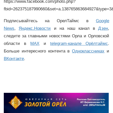
https://www.facebook.com/photo.php?
fbid=262375187990660&set=a.138765863684927&type=3&
Подписывайтесь на ОрелТаймс в
Google
News
,
Яндекс.Новости
и на наш канал в
Дзен
,
следите за главными новостями Орла и Орловской
области в
MAX
и
telegram-канале Орёлтаймс
.
Больше интересного контента в
Одноклассниках
и
ВКонтакте
.