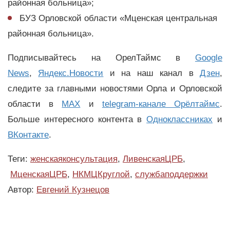
районная больница»;
БУЗ Орловской области «Мценская центральная
районная больница».
Подписывайтесь на ОрелТаймс в
Google
News
,
Яндекс.Новости
и на наш канал в
Дзен
,
следите за главными новостями Орла и Орловской
области в
MAX
и
telegram-канале Орёлтаймс
.
Больше интересного контента в
Одноклассниках
и
ВКонтакте
.
Теги:
женскаяконсультация
,
ЛивенскаяЦРБ
,
МценскаяЦРБ
,
НКМЦКруглой
,
службаподдержки
Автор:
Евгений Кузнецов