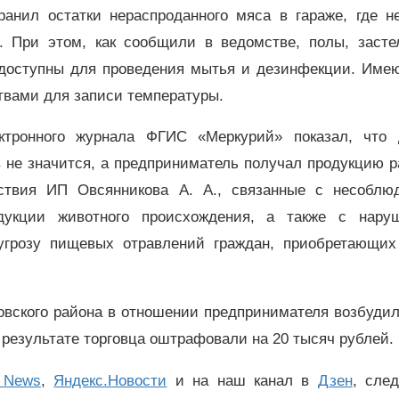
ранил остатки нераспроданного мяса в гараже, где н
. При этом, как сообщили в ведомстве, полы, засте
и доступны для проведения мытья и дезинфекции. Име
твами для записи температуры.
тронного журнала ФГИС «Меркурий» показал, что 
 не значится, а предприниматель получал продукцию 
ствия ИП Овсянникова А. А., связанные с несоблю
дукции животного происхождения, а также с нару
угрозу пищевых отравлений граждан, приобретающих
овского района в отношении предпринимателя возбуди
результате торговца оштрафовали на 20 тысяч рублей.
 News
,
Яндекс.Новости
и на наш канал в
Дзен
, сле