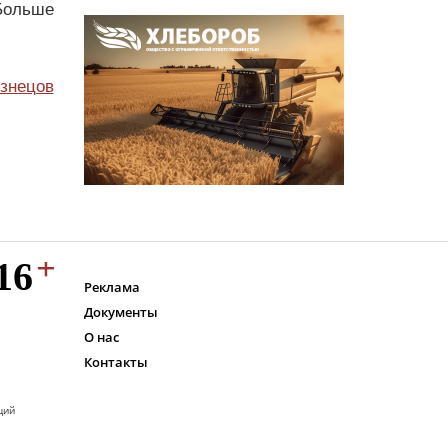
Больше
узнецов
Реклама
Документы
О нас
Контакты
ций