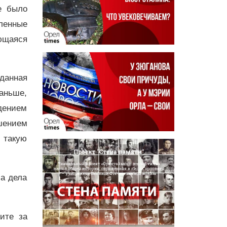
е было
ленные
ющаяся
данная
раньше,
дением
шением
 такую
ла дела
дите за