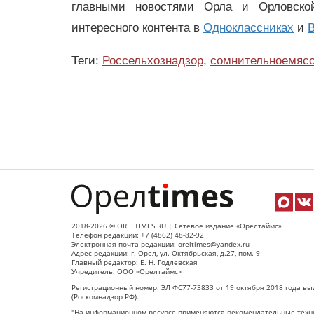
главными новостями Орла и Орловск
интересного контента в
Одноклассниках
и
В
Теги:
Россельхознадзор
,
сомнительноемяс
2018-2026 © ORELTIMES.RU | Сетевое издание «Орелтаймс»
Телефон редакции: +7 (4862) 48-82-92
Электронная почта редакции: oreltimes@yandex.ru
Адрес редакции: г. Орел, ул. Октябрьская, д.27, пом. 9
Главный редактор: Е. Н. Годлевская
Учредитель: ООО «Орелтаймс»
Регистрационный номер: ЭЛ ФС77-73833 от 19 октября 2018 года вы
(Роскомнадзор РФ).
"На информационном ресурсе применяются рекомендательные техно