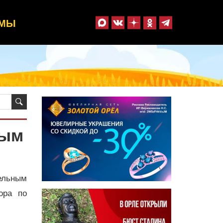
ММЫ
ным
ельным
ора по