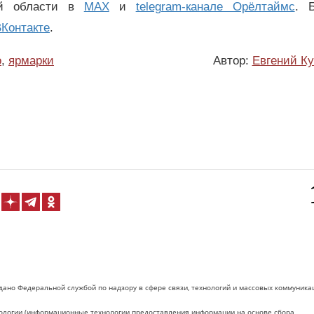
ой области в
MAX
и
telegram-канале Орёлтаймс
. 
Контакте
.
о
,
ярмарки
Автор:
Евгений К
дано Федеральной службой по надзору в сфере связи, технологий и массовых коммуника
логии (информационные технологии предоставления информации на основе сбора,