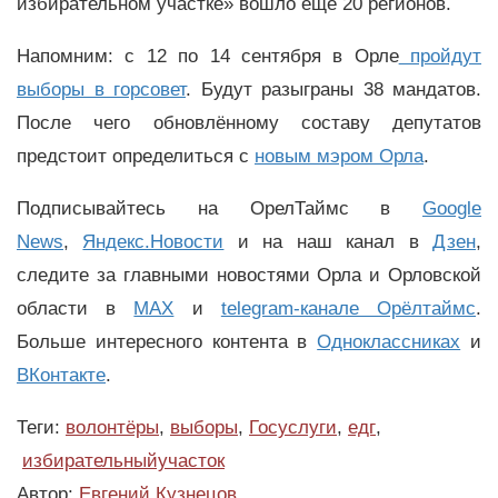
избирательном участке» вошло ещё 20 регионов.
Напомним: с 12 по 14 сентября в Орле
пройдут
выборы в горсовет
. Будут разыграны 38 мандатов.
После чего обновлённому составу депутатов
предстоит определиться с
новым мэром Орла
.
Подписывайтесь на ОрелТаймс в
Google
News
,
Яндекс.Новости
и на наш канал в
Дзен
,
следите за главными новостями Орла и Орловской
области в
MAX
и
telegram-канале Орёлтаймс
.
Больше интересного контента в
Одноклассниках
и
ВКонтакте
.
Теги:
волонтёры
,
выборы
,
Госуслуги
,
едг
,
избирательныйучасток
Автор:
Евгений Кузнецов