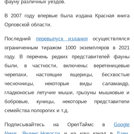
фауну различных уездов.
В 2007 году впервые была издана Красная книга
Орловской области.
Последний
перевыпуск издания
осуществлялся
ограниченным тиражом 1000 экземпляров в 2021
году. В перечень редких представителей фауны
были, в частности, включены: веретеницевые
черепахи, настоящие ящерицы, бесхвостые
чесночницы, некоторые виды саламандр,
гладконосые летучие мыши, грызуны мышковые и
бобровые, куницы, некоторые представители
семейства полорогих и т.д.
Подписывайтесь на ОрелТаймс в
Google
News
,
Яндекс.Новости
и на наш канал в
Дзен
,