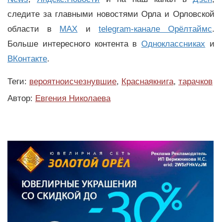
следите за главными новостями Орла и Орловской
области в
MAX
и
telegram-канале Орёлтаймс
.
Больше интересного контента в
Одноклассниках
и
ВКонтакте
.
Теги:
вероятноисчезнувшие
,
Краснаякнига
,
тарачков
Автор:
Евгения Николаева