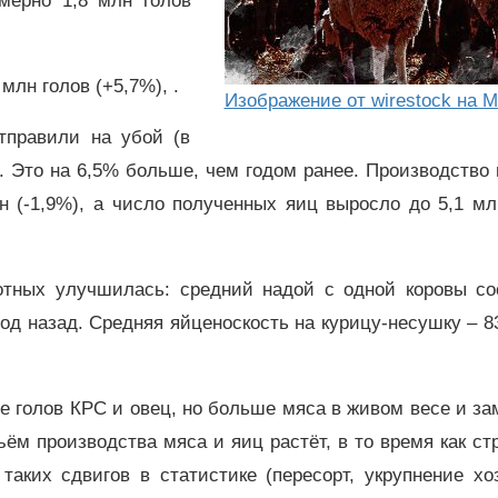
мерно 1,8 млн голов
млн голов (+5,7%), .
Изображение от wirestock на Ma
тправили на убой (в
ы. Это на 6,5% больше, чем годом ранее. Производство
нн (‑1,9%), а число полученных яиц выросло до 5,1 м
отных улучшилась: средний надой с одной коровы со
 год назад. Средняя яйценоскость на курицу‑несушку – 8
 голов КРС и овец, но больше мяса в живом весе и з
ъём производства мяса и яиц растёт, в то время как ст
таких сдвигов в статистике (пересорт, укрупнение хо