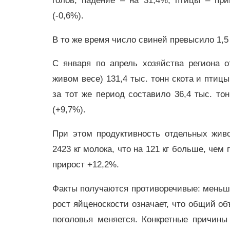
голов, падение – на 31,4%, птицы – при
(‑0,6%).
В то же время число свиней превысило 1,5 
С января по апрель хозяйства региона о
живом весе) 131,4 тыс. тонн скота и птиц
за тот же период составило 36,4 тыс. то
(+9,7%).
При этом продуктивность отдельных жив
2423 кг молока, что на 121 кг больше, чем
прирост +12,2%.
Факты получаются противоречивые: меньше
рост яйценоскости означает, что общий об
поголовья меняется. Конкретные причины 