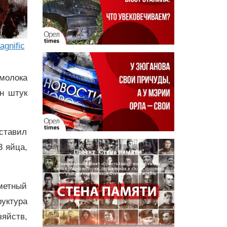
gnific
 молока
лн штук
ставил
3 яйца,
аметный
руктура
зяйств,