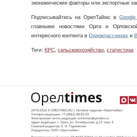
экономические факторы или экспортные зак
Подписывайтесь на ОрелТаймс в
Google
главными новостями Орла и Орловск
интересного контента в
Одноклассниках
и
В
Теги:
КРС
,
сельскоехозяйство
,
статистика
2018-2026 © ORELTIMES.RU | Сетевое издание «Орелтаймс»
Телефон редакции: +7 (4862) 48-82-92
Электронная почта редакции: oreltimes@yandex.ru
Адрес редакции: г. Орел, ул. Октябрьская, д.27, пом. 9
Главный редактор: Е. Н. Годлевская
Учредитель: ООО «Орелтаймс»