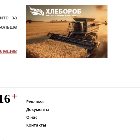
дите за
Больше
олёшев
Реклама
Документы
О нас
Контакты