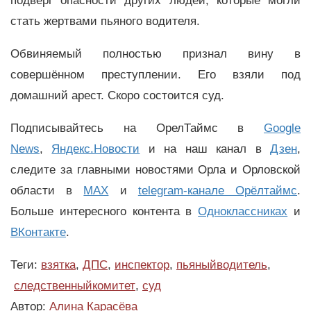
подверг опасности других людей, которые могли
стать жертвами пьяного водителя.
Обвиняемый полностью признал вину в
совершённом преступлении. Его взяли под
домашний арест. Скоро состоится суд.
Подписывайтесь на ОрелТаймс в
Google
News
,
Яндекс.Новости
и на наш канал в
Дзен
,
следите за главными новостями Орла и Орловской
области в
MAX
и
telegram-канале Орёлтаймс
.
Больше интересного контента в
Одноклассниках
и
ВКонтакте
.
Теги:
взятка
,
ДПС
,
инспектор
,
пьяныйводитель
,
следственныйкомитет
,
суд
Автор:
Алина Карасёва