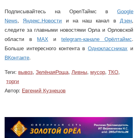
Подписывайтесь на ОрелТаймс в
Google
News
,
Яндекс.Новости
и на наш канал в
Дзен
,
следите за главными новостями Орла и Орловской
области в
MAX
и
telegram-канале Орёлтаймс
.
Больше интересного контента в
Одноклассниках
и
ВКонтакте
.
Теги:
вывоз
,
ЗелёнаяРоща
,
Ливны
,
мусор
,
ТКО
,
торги
Автор:
Евгений Кузнецов