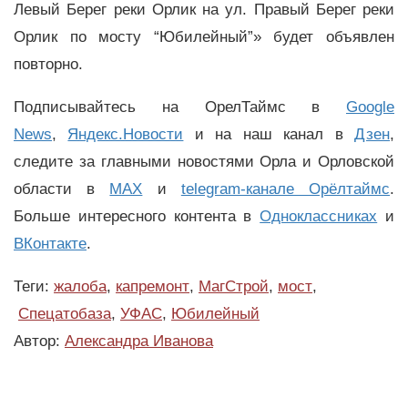
Левый Берег реки Орлик на ул. Правый Берег реки
Орлик по мосту “Юбилейный”» будет объявлен
повторно.
Подписывайтесь на ОрелТаймс в
Google
News
,
Яндекс.Новости
и на наш канал в
Дзен
,
следите за главными новостями Орла и Орловской
области в
MAX
и
telegram-канале Орёлтаймс
.
Больше интересного контента в
Одноклассниках
и
ВКонтакте
.
Теги:
жалоба
,
капремонт
,
МагСтрой
,
мост
,
Спецатобаза
,
УФАС
,
Юбилейный
Автор:
Александра Иванова