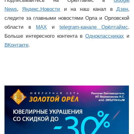
Подписывайтесь на ОрелТаймс в
Google
News
,
Яндекс.Новости
и на наш канал в
Дзен
,
следите за главными новостями Орла и Орловской
области в
MAX
и
telegram-канале Орёлтаймс
.
Больше интересного контента в
Одноклассниках
и
ВКонтакте
.