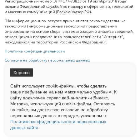
Регистрационный номер: ЭЛ ФС77-73833 от 19 октября 2018 года
выдано Федеральной службой по надзору в сфере связи, технологий
и массовых коммуникаций (Роскомнадзор РФ).
"На информационном ресурсе применяются рекомендательные
технологии (информационные технологии предоставления
информации на основе сбора, систематизации и анализа сведений,
относящихся к предпочтениям пользователей сети "Интернет",
находящихся на территории Российской Федерации)".
Политика конфиденциальности
Согласие на обработку персональных данных
Хорошо
При использовании любого материала с данного сайта гипер-ссылка
на Сетевое издание «ОрелТаймс» обязательна.
Сайт использует cookie-файлы, чтобы сделать
ваше пребывание на нем максимально удобным. К
cайту подключен сервис веб-аналитики Яндекс.
Ограниченная статистика посещаемости доступна на сайте
Метрика, использующий cookie-файлы. Оставаясь
Liveinternet.ru
. Подробная статистика для рекламодателей по запросу
у менеджера.
на сайте, вы даете свое согласие на обработку
персональных данных в порядке, указанном в
Реклама
Документы
О нас
Контакты
Политике конфиденциальности персональных
данных сайта