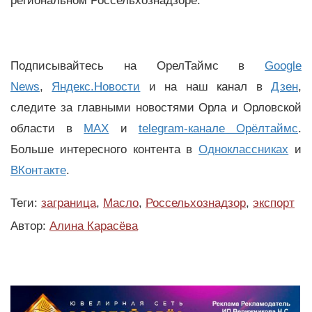
региональном Россельхознадзоре.
Подписывайтесь на ОрелТаймс в
Google
News
,
Яндекс.Новости
и на наш канал в
Дзен
,
следите за главными новостями Орла и Орловской
области в
MAX
и
telegram-канале Орёлтаймс
.
Больше интересного контента в
Одноклассниках
и
ВКонтакте
.
Теги:
заграница
,
Масло
,
Россельхознадзор
,
экспорт
Автор:
Алина Карасёва