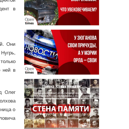
днятой
дент в
й. Они
 Нугрь,
только
о ней в
д Олег
Болхова
ьница о
йловича