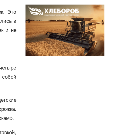
к. Это
ились в
к и не
четыре
т собой
детские
орожка.
ркам».
тавкой,