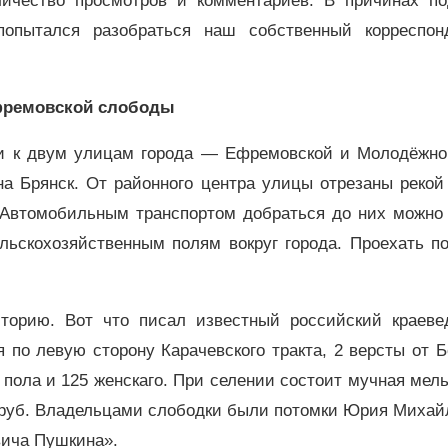
личество просмотров и комментариев. В причинах по
попытался разобраться наш собственный корреспон
Ефремовской слободы
оги к двум улицам города — Ефремовской и Молодёжно
на Брянск. От районного центра улицы отрезаны рекой
. Автомобильным транспортом добраться до них можно 
льскохозяйственным полям вокруг города. Проехать п
орию. Вот что писал известный российский краеве
 по левую сторону Карачевского тракта, 2 версты от 
а пола и 125 женскаго. При селении состоит мучная мел
00 руб. Владельцами слободки были потомки Юрия Миха
вича Пушкина».