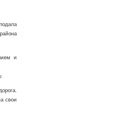
 подала
района
нием и
.
орога.
а свои