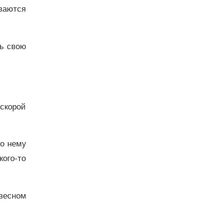
уваются
ь свою
скорой
по нему
кого-то
весном