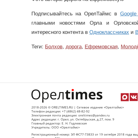
Подписывайтесь на ОрелТаймс в
Google
главными новостями Орла и Орловск
интересного контента в
Одноклассниках
и
В
Теги:
Болхов
,
дорога
,
Ефремовская
,
Молод
2018-2026 © ORELTIMES.RU | Сетевое издание «Орелтаймс»
Телефон редакции: +7 (4862) 48-82-92
Электронная почта редакции: oreltimes@yandex.ru
Адрес редакции: г. Орел, ул. Октябрьская, д.27, пом. 9
Главный редактор: Е. Н. Годлевская
Учредитель: ООО «Орелтаймс»
Регистрационный номер: ЭЛ ФС77-73833 от 19 октября 2018 года вы