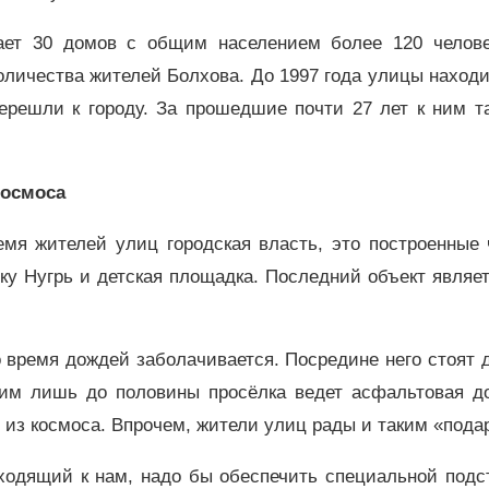
ает 30 домов с общим населением более 120 челове
оличества жителей Болхова. До 1997 года улицы наход
ерешли к городу. За прошедшие почти 27 лет к ним та
 космоса
мя жителей улиц городская власть, это построенные 
ку Нугрь и детская площадка. Последний объект являе
 время дождей заболачивается. Посредине него стоят 
 ним лишь до половины просёлка ведет асфальтовая д
 из космоса. Впрочем, жители улиц рады и таким «пода
ходящий к нам, надо бы обеспечить специальной подс