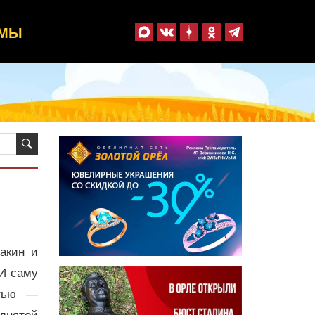
ММЫ
акин и
 И саму
стью —