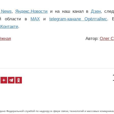
 News
,
Яндекс.Новости
и на наш канал в
Дзен
, сле
ой области в
MAX
и
telegram-канале Орёлтаймс
. 
Контакте
.
ёжная
Автор:
Олег С
дано Федеральной службой по надзору в сфере связи, технологий и массовых коммуника