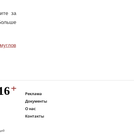
дите за
Больше
муглов
Реклама
Документы
О нас
Контакты
ций