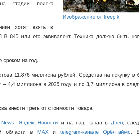
на стадии поиска
Изображение от freepik
ники хотят взять в
TLB 845 или его эквивалент. Техника должна быть но
 сроком на год.
отова 11,876 миллиона рублей. Средства на покупку в
т – 4,4 миллиона в 2025 году и по 3,7 миллиона в сл
ва внести треть от стоимости товара.
 News
,
Яндекс.Новости
и на наш канал в
Дзен
, сле
ой области в
MAX
и
telegram-канале Орёлтаймс
. 