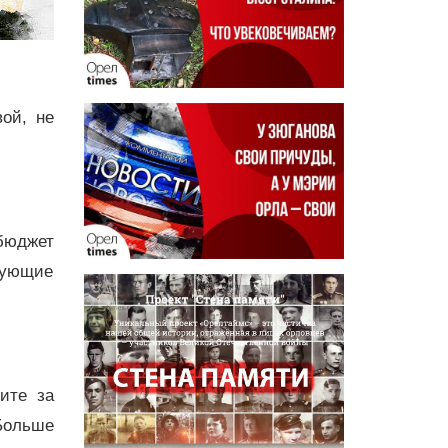
вой, не
 бюджет
едующие
дите за
Больше