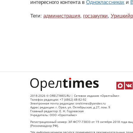
интересного контента в
Одноклассниках
и
В
Теги:
администрация
,
госзакупки
,
Урицкийр
2018-2026 © ORELTIMES.RU | Сетевое издание «Орелтаймс»
Телефон редакции: +7 (4862) 48-82-92
Электронная почта редакции: oreltimes@yandex.ru
Адрес редакции: г. Орел, ул. Октябрьская, д.27, пом. 9
Главный редактор: Е. Н. Годлевская
Учредитель: ООО «Орелтаймс»
Регистрационный номер: ЭЛ ФС77-73833 от 19 октября 2018 года вы
(Роскомнадзор РФ).
"На информационном ресурсе применяются рекомендательные техно