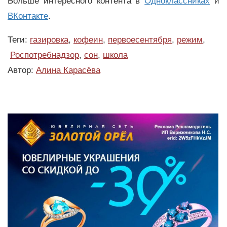
Больше интересного контента в
Одноклассниках
и
ВКонтакте
.
Теги:
газировка
,
кофеин
,
первоесентября
,
режим
,
Роспотребнадзор
,
сон
,
школа
Автор:
Алина Карасёва