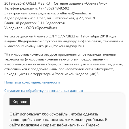
2018-2026 © ORELTIMES.RU | Сетевое издание «Орелтаймс»
Телефон редакции: +7 (4862) 48-82-92
Электронная почта редакции: oreltimes@yandex.ru
Адрес редакции: г. Орел, ул. Октябрьская, д.27, пом. 9
Главный редактор: Е. Н. Годлевская
Учредитель: ООО «Орелтаймс»
Регистрационный номер: ЭЛ ФС77-73833 от 19 октября 2018 года
выдано Федеральной службой по надзору в сфере связи, технологий
и массовых коммуникаций (Роскомнадзор РФ).
"На информационном ресурсе применяются рекомендательные
технологии (информационные технологии предоставления
информации на основе сбора, систематизации и анализа сведений,
относящихся к предпочтениям пользователей сети "Интернет",
находящихся на территории Российской Федерации)".
Политика конфиденциальности
Согласие на обработку персональных данных
Хорошо
При использовании любого материала с данного сайта гипер-ссылка
на Сетевое издание «ОрелТаймс» обязательна.
Сайт использует cookie-файлы, чтобы сделать
ваше пребывание на нем максимально удобным. К
cайту подключен сервис веб-аналитики Яндекс.
Ограниченная статистика посещаемости доступна на сайте