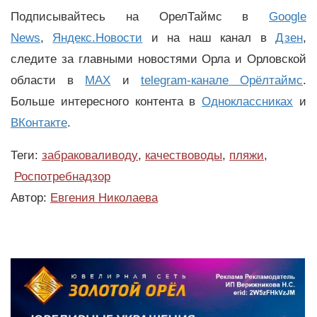
Подписывайтесь на ОрелТаймс в
Google
News
,
Яндекс.Новости
и на наш канал в
Дзен
,
следите за главными новостями Орла и Орловской
области в
MAX
и
telegram-канале Орёлтаймс
.
Больше интересного контента в
Одноклассниках
и
ВКонтакте
.
Теги:
забраковаливоду
,
качествоводы
,
пляжи
,
Роспотребнадзор
Автор:
Евгения Николаева