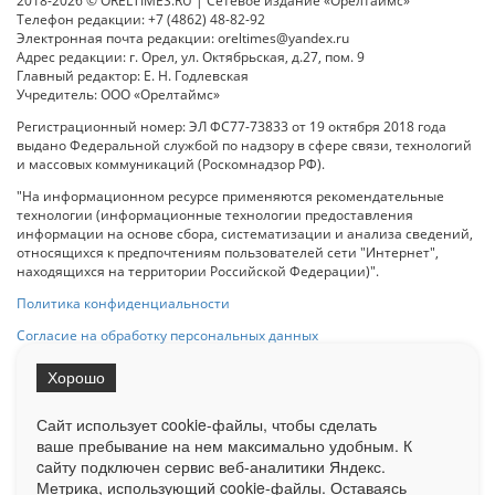
2018-2026 © ORELTIMES.RU | Сетевое издание «Орелтаймс»
Телефон редакции: +7 (4862) 48-82-92
Электронная почта редакции: oreltimes@yandex.ru
Адрес редакции: г. Орел, ул. Октябрьская, д.27, пом. 9
Главный редактор: Е. Н. Годлевская
Учредитель: ООО «Орелтаймс»
Регистрационный номер: ЭЛ ФС77-73833 от 19 октября 2018 года
выдано Федеральной службой по надзору в сфере связи, технологий
и массовых коммуникаций (Роскомнадзор РФ).
"На информационном ресурсе применяются рекомендательные
технологии (информационные технологии предоставления
информации на основе сбора, систематизации и анализа сведений,
относящихся к предпочтениям пользователей сети "Интернет",
находящихся на территории Российской Федерации)".
Политика конфиденциальности
Согласие на обработку персональных данных
Хорошо
При использовании любого материала с данного сайта гипер-ссылка
на Сетевое издание «ОрелТаймс» обязательна.
Сайт использует cookie-файлы, чтобы сделать
ваше пребывание на нем максимально удобным. К
cайту подключен сервис веб-аналитики Яндекс.
Ограниченная статистика посещаемости доступна на сайте
Метрика, использующий cookie-файлы. Оставаясь
Liveinternet.ru
. Подробная статистика для рекламодателей по запросу