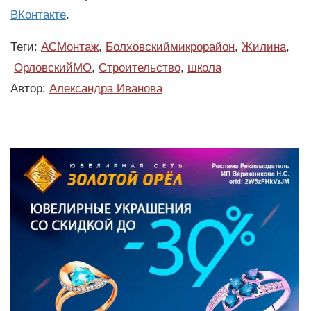
ВКонтакте
.
Теги:
АСМонтаж
,
Болховскиймикрорайон
,
Жилина
,
ОрловскийМО
,
Строительство
,
школа
Автор:
Александра Иванова