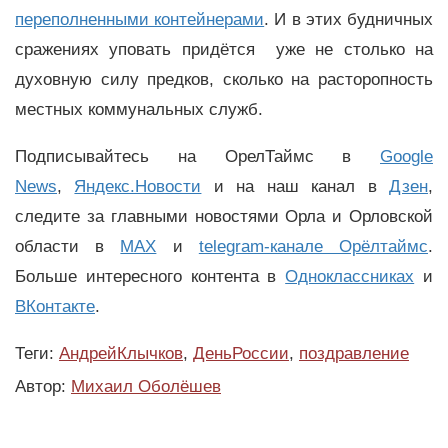
переполненными контейнерами
. И в этих будничных
сражениях уповать придётся уже не столько на
духовную силу предков, сколько на расторопность
местных коммунальных служб.
Подписывайтесь на ОрелТаймс в
Google
News
,
Яндекс.Новости
и на наш канал в
Дзен
,
следите за главными новостями Орла и Орловской
области в
MAX
и
telegram-канале Орёлтаймс
.
Больше интересного контента в
Одноклассниках
и
ВКонтакте
.
Теги:
АндрейКлычков
,
ДеньРоссии
,
поздравление
Автор:
Михаил Оболёшев