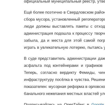
официальный муниципальный реестр, утве
Ещё более поэтично в Свердловском райо
сбора мусора, установленный регоператор
люди должны выставлять пакеты с отход
администрация подошла к процессу творче
забыла, да и места для этой самой пог
играть в увлекательную лотерею, пытаясь у
В суде представитель администрации даж
асфальта под контейнерами и графиков 
Теперь, согласно вердикту Фемиды, чи
инфраструктуру посёлка в чувства. Решени
показателен: мусорная реформа в орловской
банального нежелания местных властей уло
Подписывайтесь на ОрелТаймс в
Google