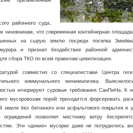
олее приземлённые
ого районного суда,
 чиновникам, что современная контейнерная площадка
ошенных на сырую землю посреди поселка Змиёвк
рокурора и признал бездействие районной админис
 для сбора ТКО по всем правилам цивилизации.
куратурой совместно со специалистами Центра гиг
тельного коммунального минимализма. Выяснилос
ностью игнорируют суровые требования СанПиНа. К н
чего мусоровозам порой приходится форсировать рас
й земле без бетонного или асфальтового покрытия и 
 ограждений позволяет местному ветру беспрепятс
остям. Эти «дикие» мусорки даже не потрудились вн