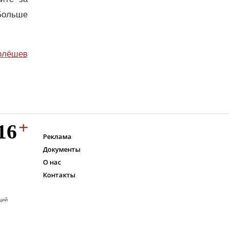
Больше
олёшев
Реклама
Документы
О нас
Контакты
ций