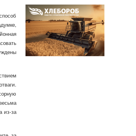
способ
адумке,
йонная
асовать
уждены
ствием
тваги.
сорную
 весьма
а из-за
дите за