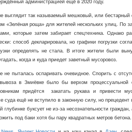
рждённый администрацией ещё в 2020 году.
не выглядит так называемый мешковый, или бестарный 
ом «Зелёная роща» для жителей нескольких улиц. По з
ами, которые затем забирает спецтехника. Однако ра
ски: способ декларировала, но графики погрузки согл
рузки определять не стала. В итоге жители были вын
гадать, когда и куда приедет заветный мусоровоз.
е не пыталась оспаривать очевидное. Спорить с отсут
вывоза в Змиёвке было бы верхом процессуальной о
новникам придётся закатать рукава и привести му
е суда ещё не вступило в законную силу, но прецедент
 глубинке буксует не из-за несознательности граждан, 
жить под баки хотя бы пару квадратных метров бетона.
 News
,
Яндекс.Новости
и на наш канал в
Дзен
, сле