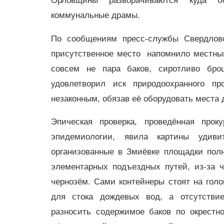
Орловщины разворачиваются куда б
коммунальные драмы.
По сообщениям пресс-службы Свердловс
присутственное место напомнило местным
совсем не пара баков, сиротливо бр
удовлетворил иск природоохранного п
незаконным, обязав её оборудовать места
Эпическая проверка, проведённая про
эпидемиологии, явила картины удиви
организованные в Змиёвке площадки пол
элементарных подъездных путей, из-за 
чернозём. Сами контейнеры стоят на голо
для стока дождевых вод, а отсутствие
разносить содержимое баков по окрестн