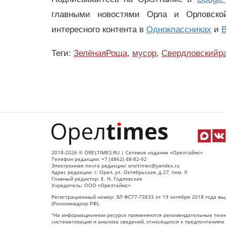
главными новостями Орла и Орловск
интересного контента в
Одноклассниках
и
В
Теги:
ЗелёнаяРоща
,
мусор
,
Свердловскийр
2018-2026 © ORELTIMES.RU | Сетевое издание «Орелтаймс»
Телефон редакции: +7 (4862) 48-82-92
Электронная почта редакции: oreltimes@yandex.ru
Адрес редакции: г. Орел, ул. Октябрьская, д.27, пом. 9
Главный редактор: Е. Н. Годлевская
Учредитель: ООО «Орелтаймс»
Регистрационный номер: ЭЛ ФС77-73833 от 19 октября 2018 года вы
(Роскомнадзор РФ).
"На информационном ресурсе применяются рекомендательные техно
систематизации и анализа сведений, относящихся к предпочтениям 