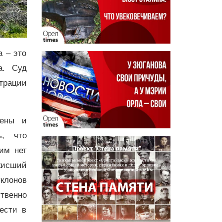
 – это
а. Суд
трации
иены и
ь, что
им нет
кисший
уклонов
твенно
ести в