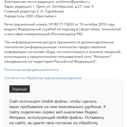
Электронная почта редакции: oreltimes@yandex.ru
Адрес редакции: г. Орел, ул. Октябрьская, д.27, пом. 9
Главный редактор: Е. Н. Годлевская
Учредитель: ООО «Орелтаймс»
Регистрационный номер: ЭЛ ФС77-73833 от 19 октября 2018 года
выдано Федеральной службой по надзору в сфере связи, технологий
и массовых коммуникаций (Роскомнадзор РФ).
"На информационном ресурсе применяются рекомендательные
технологии (информационные технологии предоставления
информации на основе сбора, систематизации и анализа сведений,
относящихся к предпочтениям пользователей сети "Интернет",
находящихся на территории Российской Федерации)".
Политика конфиденциальности
Согласие на обработку персональных данных
Хорошо
При использовании любого материала с данного сайта гипер-ссылка
на Сетевое издание «ОрелТаймс» обязательна.
Сайт использует cookie-файлы, чтобы сделать
ваше пребывание на нем максимально удобным. К
cайту подключен сервис веб-аналитики Яндекс.
Ограниченная статистика посещаемости доступна на сайте
Метрика, использующий cookie-файлы. Оставаясь
Liveinternet.ru
. Подробная статистика для рекламодателей по запросу
у менеджера.
на сайте, вы даете свое согласие на обработку