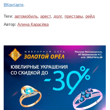
ВКонтакте
.
Теги:
автомобиль
,
арест
,
долг
,
приставы
,
рейд
Автор:
Алина Карасёва