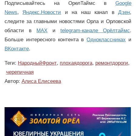
Подписывайтесь на ОрелТаймс в
Google
News
,
Яндекс.Новости
и на наш канал в
Дзен
,
следите за главными новостями Орла и Орловской
области в
MAX
и
telegram-канале Орёлтаймс
.
Больше интересного контента в
Одноклассниках
и
ВКонтакте
.
Теги:
НародныйФронт
,
плохаядорога
,
ремонтдороги
,
черепичная
Автор:
Алиса Елисеева